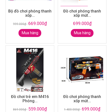
Bộ đồ chơi phóng thanh
Đồ chơi phóng thanh
xốp...
xốp mút...
669.000₫
699.000₫
999.000₫
-
Mua hàng
Mua hàng
Đồ chơi trẻ em M416
Đồ chơi phóng thanh
Phóng...
xốp mút...
559.000₫
699.000₫
869.000₫
-
1.400.000₫
-