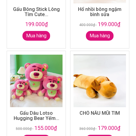
Gấu Bông Stick Lông
Hổ nhồi bông ngậm
Tím Cute...
bình sữa
199.000₫
199.000₫
400.000₫
-
Mua hàng
Mua hàng
Gấu Dâu Lotso
CHÓ NÂU MŨI TIM
Hugging Bear Yếm...
155.000₫
179.000₫
500.000₫
-
360.000₫
-