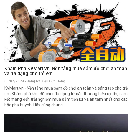
Khám Phá KVMart.vn: Nền tảng mua sắm đồ chơi an toàn
và đa dạng cho trẻ em
05/07/2024 - Đăng bởi Kiều Đức Hồng
KVMart.vn - Nền tảng mua sắm đồ chơi an toàn và sáng tạo cho trẻ
em Khám phá kho đồ chơi đa dạng từ các thương hiệu uy tín, cam
kết mang đến trải nghiệm mua sắm tiện lợi và an tâm nhất cho các
bậc phụ huynh. Hãy cùng chúng...
Đ
ph
03