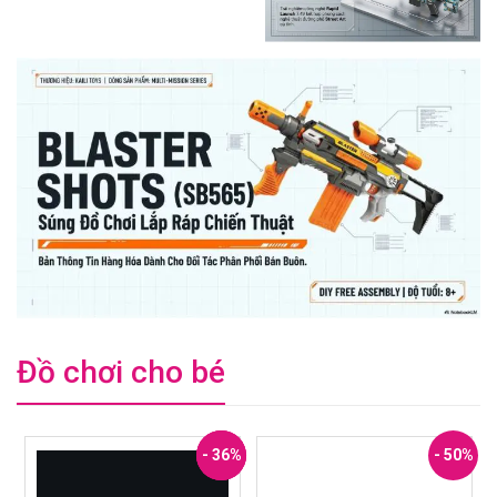
Đồ chơi cho bé
- 44%
- 33%
- 36%
- 50%