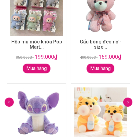
Hộp mù móc khóa Pop
Gấu bông đeo nơ -
Mart...
size...
199.000₫
169.000₫
350.000₫
-
400.000₫
-
Mua hàng
Mua hàng