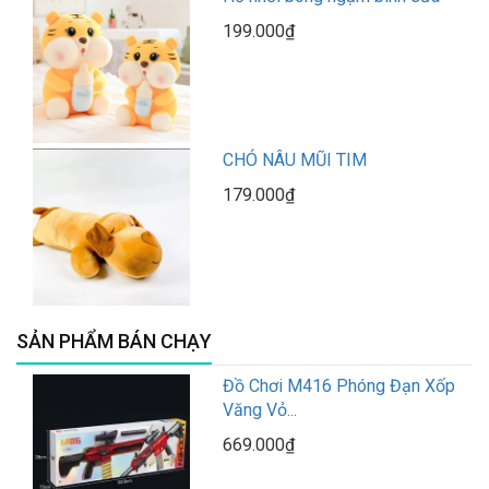
199.000₫
CHÓ NÂU MŨI TIM
179.000₫
SẢN PHẨM BÁN CHẠY
Đồ Chơi M416 Phóng Đạn Xốp
Văng Vỏ...
669.000₫