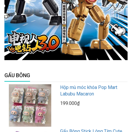
GẤU BÔNG
Hộp mù móc khóa Pop Mart
Labubu Macaron
199.000₫
Gấu Bông Stick Lông Tím Cute