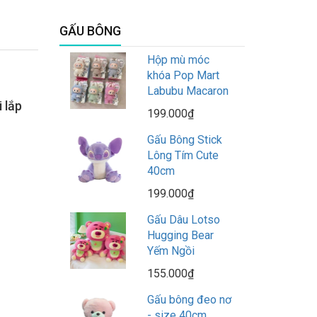
GẤU BÔNG
Hộp mù móc
khóa Pop Mart
Labubu Macaron
 lắp
199.000₫
Gấu Bông Stick
Lông Tím Cute
40cm
199.000₫
Gấu Dâu Lotso
Hugging Bear
Yếm Ngồi
155.000₫
Gấu bông đeo nơ
- size 40cm