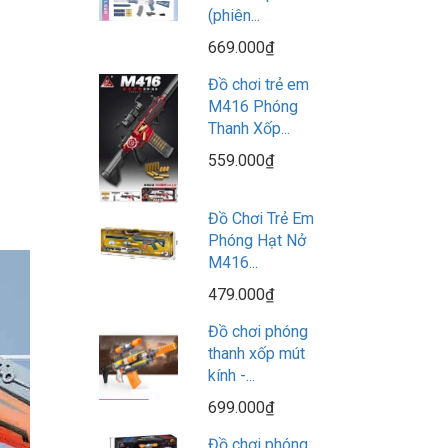
(phiên...
669.000₫
Đồ chơi trẻ em
M416 Phóng
Thanh Xốp...
559.000₫
Đồ Chơi Trẻ Em
Phóng Hạt Nở
M416...
479.000₫
Đồ chơi phóng
thanh xốp mút
kính -...
699.000₫
Đồ chơi phóng