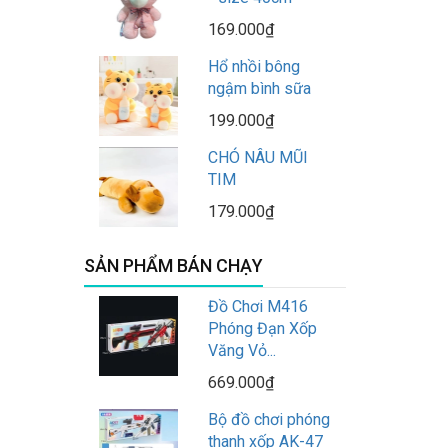
169.000₫
Hổ nhồi bông
ngậm bình sữa
199.000₫
CHÓ NÂU MŨI
TIM
179.000₫
SẢN PHẨM BÁN CHẠY
Đồ Chơi M416
Phóng Đạn Xốp
Văng Vỏ...
669.000₫
Bộ đồ chơi phóng
thanh xốp AK-47