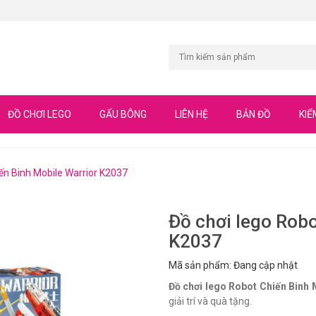
ĐỒ CHƠI LEGO
GẤU BÔNG
LIÊN HỆ
BẢN ĐỒ
KIỂ
iến Binh Mobile Warrior K2037
Đồ chơi lego Robo
K2037
Mã sản phẩm: Đang cập nhật
Đồ chơi lego Robot Chiến Binh 
giải trí và quà tặng.