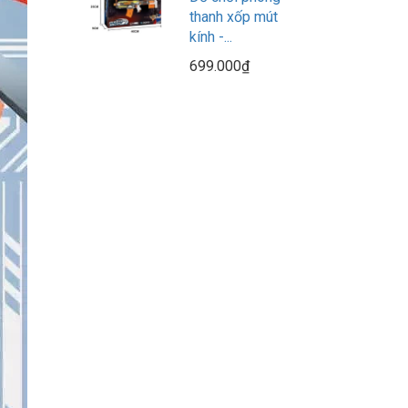
thanh xốp mút
kính -...
699.000₫