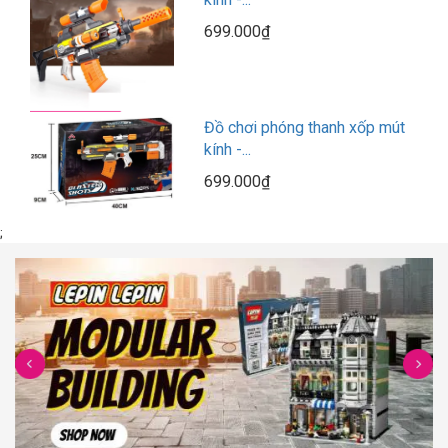
699.000₫
Đồ chơi phóng thanh xốp mút
kính -...
699.000₫
;