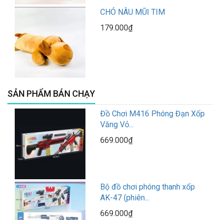
CHÓ NÂU MŨI TIM
179.000₫
SẢN PHẨM BÁN CHẠY
Đồ Chơi M416 Phóng Đạn Xốp
Văng Vỏ...
669.000₫
Bộ đồ chơi phóng thanh xốp
AK-47 (phiên...
669.000₫