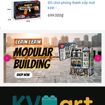
Đồ chơi phóng thanh xốp mút
kính -...
699.000₫
;