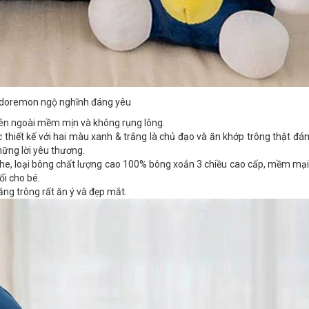
doremon ngộ nghĩnh đáng yêu
 bên ngoài mềm mịn và không rụng lông.
 thiết kế với hai màu xanh & trắng là chủ đạo và ăn khớp trông thật đá
hững lời yêu thương.
e, loại bông chất lượng cao 100% bông xoắn 3 chiều cao cấp, mềm mại,
ối cho bé.
ắng trông rất ăn ý và đẹp mắt.