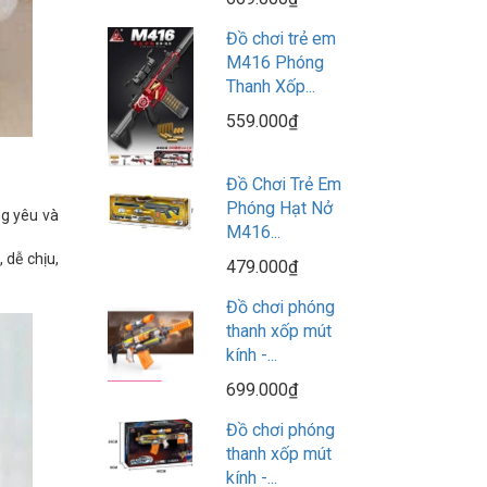
Đồ chơi trẻ em
M416 Phóng
Thanh Xốp...
559.000₫
Đồ Chơi Trẻ Em
Phóng Hạt Nở
ng yêu và
M416...
 dễ chịu,
479.000₫
Đồ chơi phóng
thanh xốp mút
kính -...
699.000₫
Đồ chơi phóng
thanh xốp mút
kính -...