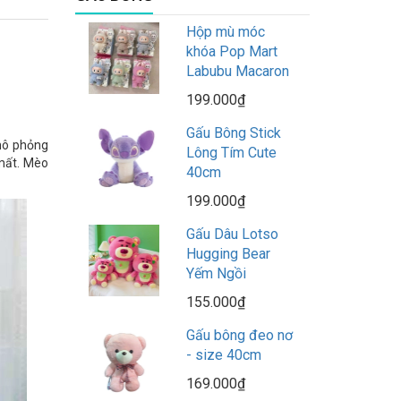
Hộp mù móc
khóa Pop Mart
Labubu Macaron
199.000₫
Gấu Bông Stick
mô phỏng
Lông Tím Cute
 mất. Mèo
40cm
199.000₫
Gấu Dâu Lotso
Hugging Bear
Yếm Ngồi
155.000₫
Gấu bông đeo nơ
- size 40cm
169.000₫