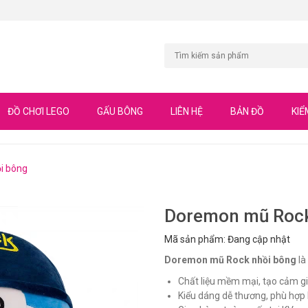
ĐỒ CHƠI LEGO
GẤU BÔNG
LIÊN HỆ
BẢN ĐỒ
KIỂ
i bông
Doremon mũ Rock
Mã sản phẩm: Đang cập nhật
Doremon mũ Rock nhồi bông
là
Chất liệu mềm mại, tạo cảm gi
Kiểu dáng dễ thương, phù hợp