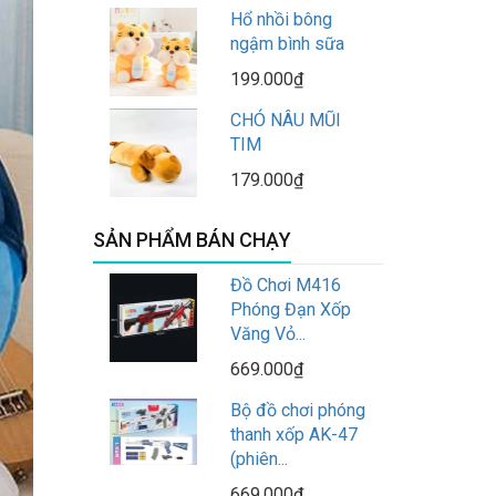
Hổ nhồi bông
ngậm bình sữa
199.000₫
CHÓ NÂU MŨI
TIM
179.000₫
SẢN PHẨM BÁN CHẠY
Đồ Chơi M416
Phóng Đạn Xốp
Văng Vỏ...
669.000₫
Bộ đồ chơi phóng
thanh xốp AK-47
(phiên...
669.000₫