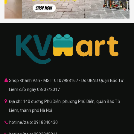
Shop Khánh Văn - MST: 0107988167 - Do UBND Quận Bắc Từ
Liêm cấp ngày 08/07/2017
Địa chỉ: 140 đường Phú Diễn, phường Phú Diễn, quận Bắc Từ
Liêm, thành phố Hà Nội
hotline/zalo: 0918340430