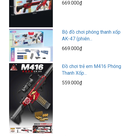
669.000₫
Bộ đồ chơi phóng thanh xốp
AK-47 (phiên...
669.000₫
Đồ chơi trẻ em M416 Phóng
Thanh Xốp...
559.000₫