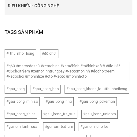
ĐIỀU KHIỂN - CÔNG NGHỆ
TAGS SẢN PHẨM
#_thu_nhoi_bong
#đồ chơi
#g63 #mercedesg3 #xemohinh #xemôhình #môhìnhxeôtô #tile1:36
#đồchơitrẻem #xemohinhtrungbay #xeotomohinh #dochoitreem
#xedochoi #mohinhxe #oto #xeoto #mohinhoto
#gau_bong
#gau_bong_heo
#gau_bong_khong_lo #thunhoibong
#gau_bong_miniso
#gau_bong_nho
#gau_bong_pokemon
#gau_bong_shiba
#gau_bong_tra_sua
#gau_bong_unicorn
#goi_om_binh_sua
#goi_om_but_chi
#goi_om_cho_be