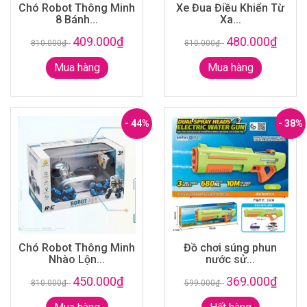
Chó Robot Thông Minh
Xe Đua Điều Khiển Từ
8 Bánh...
Xa...
409.000₫
480.000₫
810.000₫
-
810.000₫
-
Mua hàng
Mua hàng
- 44%
- 38%
Chó Robot Thông Minh
Đồ chơi súng phun
Nhào Lộn...
nước sử...
450.000₫
369.000₫
810.000₫
-
599.000₫
-