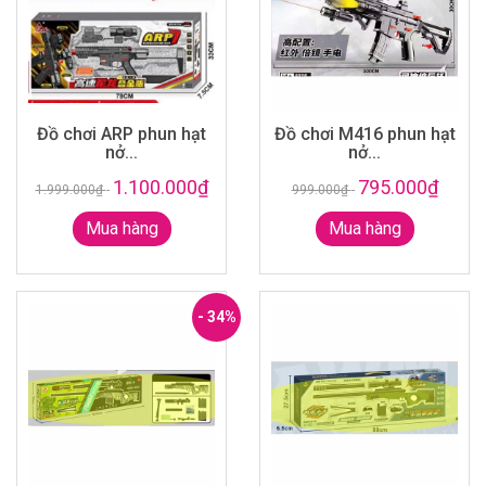
Đồ chơi ARP phun hạt
Đồ chơi M416 phun hạt
nở...
nở...
1.100.000₫
795.000₫
1.999.000₫
-
999.000₫
-
Mua hàng
Mua hàng
- 34%