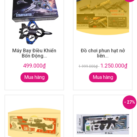
Máy Bay Điều Khiển
Đồ chơi phun hạt nở
Bốn Động...
liên...
499.000₫
1.250.000₫
1.999.000₫
-
Mua hàng
Mua hàng
- 27%