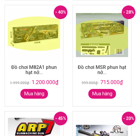
- 40%
- 28%
Đồ chơi M82A1 phun
Đồ chơi MSR phun hạt
hạt nở...
nở...
1.200.000₫
715.000₫
1.999.000₫
-
999.000₫
-
Mua hàng
Mua hàng
- 45%
- 20%