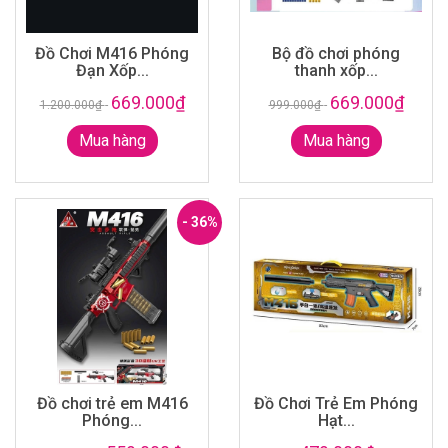
Đồ Chơi M416 Phóng
Bộ đồ chơi phóng
Đạn Xốp...
thanh xốp...
669.000₫
669.000₫
1.200.000₫
-
999.000₫
-
Mua hàng
Mua hàng
- 36%
Đồ chơi trẻ em M416
Đồ Chơi Trẻ Em Phóng
Phóng...
Hạt...