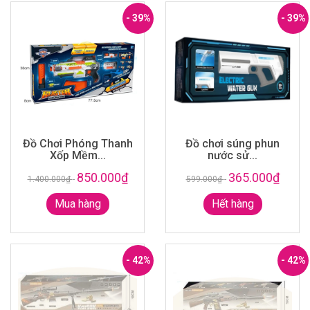
- 39%
- 39%
Đồ Chơi Phóng Thanh
Đồ chơi súng phun
Xốp Mềm...
nước sử...
850.000₫
365.000₫
1.400.000₫
-
599.000₫
-
Mua hàng
Hết hàng
- 42%
- 42%