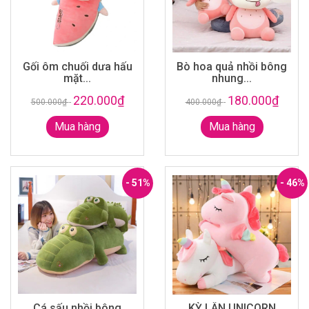
Gối ôm chuối dưa hấu
Bò hoa quả nhồi bông
mặt...
nhung...
220.000₫
180.000₫
500.000₫
-
400.000₫
-
Mua hàng
Mua hàng
- 51%
- 46%
Cá sấu nhồi bông
KỲ LÂN UNICORN