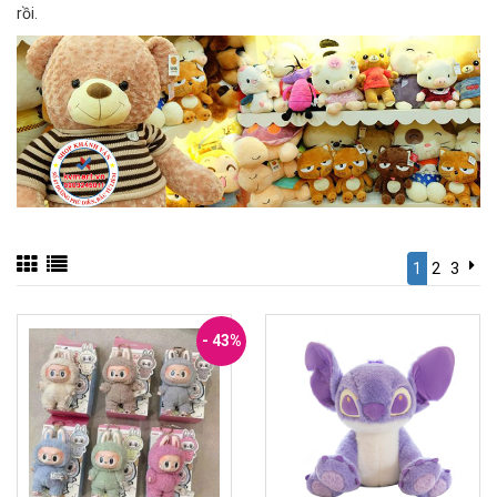
rồi.
1
2
3
- 43%