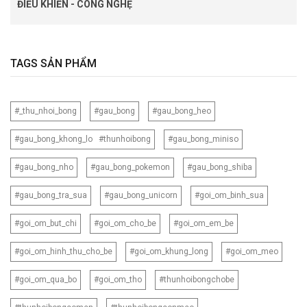
ĐIỀU KHIỂN - CÔNG NGHỆ
TAGS SẢN PHẨM
#_thu_nhoi_bong
#gau_bong
#gau_bong_heo
#gau_bong_khong_lo #thunhoibong
#gau_bong_miniso
#gau_bong_nho
#gau_bong_pokemon
#gau_bong_shiba
#gau_bong_tra_sua
#gau_bong_unicorn
#goi_om_binh_sua
#goi_om_but_chi
#goi_om_cho_be
#goi_om_em_be
#goi_om_hinh_thu_cho_be
#goi_om_khung_long
#goi_om_meo
#goi_om_qua_bo
#goi_om_tho
#thunhoibongchobe