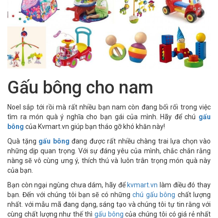
Gấu bông cho nam
Noel sắp tới rồi mà rất nhiều bạn nam còn đang bối rối trong việc
tìm ra món quà ý nghĩa cho bạn gái của mình. Hãy để chú
gấu
bông
của Kvmart.vn giúp bạn tháo gỡ khó khăn này!
Quà tặng
gấu bông
đang được rất nhiều chàng trai lựa chọn vào
những dịp quan trọng. Với sự đáng yêu của mình, chắc chắn rằng
nàng sẽ vô cùng ưng ý, thích thú và luôn trân trọng món quà này
của bạn.
Bạn còn ngại ngùng chưa dám, hãy để
kvmart.vn
làm điều đó thay
bạn. Đến với chúng tôi bạn sẽ có những
chú gấu bông
chất lượng
nhất. với mẫu mã đang dạng, sáng tạo và chúng tôi tự tin rằng với
cùng chất lượng như thế thì
gấu bông
của chúng tôi có giá rẻ nhất