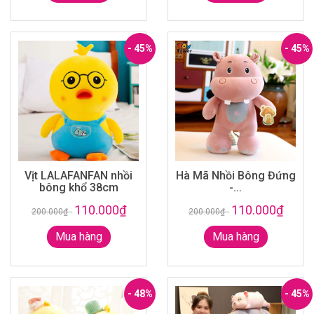
- 45%
- 45%
Vịt LALAFANFAN nhồi
Hà Mã Nhồi Bông Đứng
bông khổ 38cm
-...
110.000₫
110.000₫
200.000₫
-
200.000₫
-
Mua hàng
Mua hàng
- 48%
- 45%