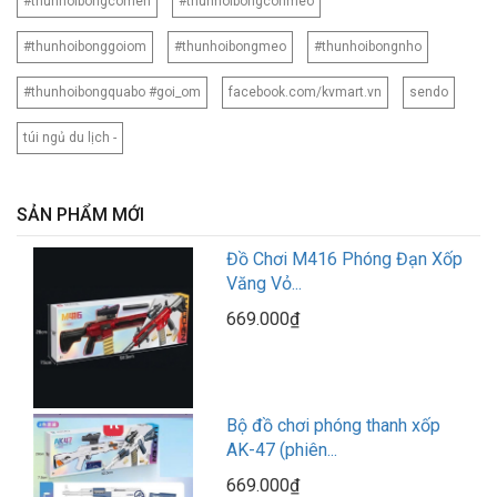
#thunhoibongcomen
#thunhoibongconmeo
#thunhoibonggoiom
#thunhoibongmeo
#thunhoibongnho
#thunhoibongquabo #goi_om
facebook.com/kvmart.vn
sendo
túi ngủ du lịch -
SẢN PHẨM MỚI
Đồ Chơi M416 Phóng Đạn Xốp
Văng Vỏ...
669.000₫
Bộ đồ chơi phóng thanh xốp
AK-47 (phiên...
669.000₫