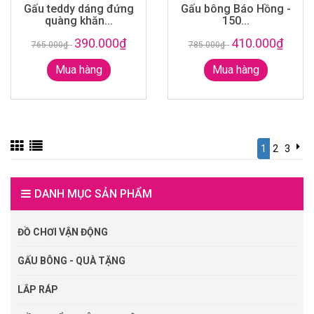
Gấu teddy dáng đứng
Gấu bông Báo Hồng -
quàng khăn...
150...
390.000₫
410.000₫
765.000₫
-
785.000₫
-
Mua hàng
Mua hàng
1
2
3
DANH MỤC SẢN PHẨM
ĐỒ CHƠI VẬN ĐỘNG
GẤU BÔNG - QUÀ TẶNG
LẮP RÁP