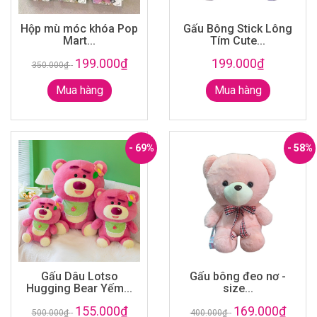
Hộp mù móc khóa Pop
Gấu Bông Stick Lông
Mart...
Tím Cute...
199.000₫
199.000₫
350.000₫
-
Mua hàng
Mua hàng
- 69%
- 58%
Gấu Dâu Lotso
Gấu bông đeo nơ -
Hugging Bear Yếm...
size...
155.000₫
169.000₫
500.000₫
-
400.000₫
-