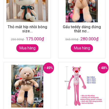
Thỏ mắt híp nhồi bông
Gấu teddy dáng đứng
size...
thắt nơ...
175.000₫
280.000₫
250.000₫
-
565.000₫
-
Mua hàng
Mua hàng
- 49%
- 48%