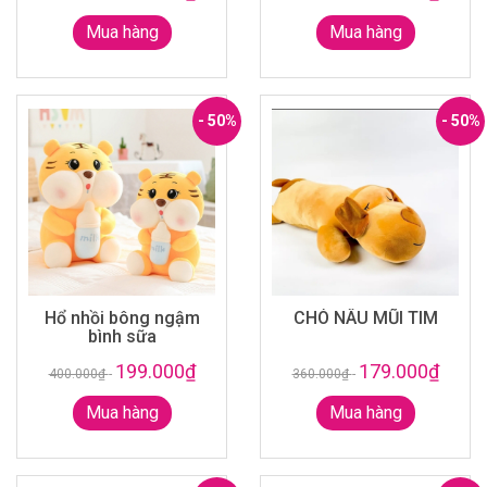
Mua hàng
Mua hàng
- 50%
- 50%
Hổ nhồi bông ngậm
CHÓ NÂU MŨI TIM
bình sữa
199.000₫
179.000₫
400.000₫
-
360.000₫
-
Mua hàng
Mua hàng