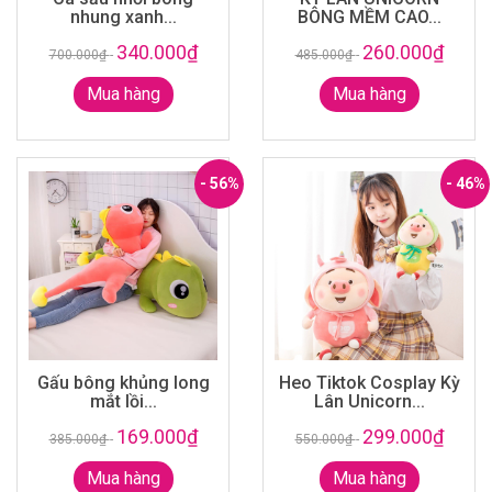
nhung xanh...
BÔNG MỀM CAO...
340.000₫
260.000₫
700.000₫
-
485.000₫
-
Mua hàng
Mua hàng
- 56%
- 46%
Gấu bông khủng long
Heo Tiktok Cosplay Kỳ
mắt lồi...
Lân Unicorn...
169.000₫
299.000₫
385.000₫
-
550.000₫
-
Mua hàng
Mua hàng