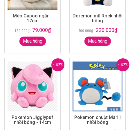
Mèo Capoo ngắn -
Doremon mũ Rock nhồi
17cm
bông
79.000₫
220.000₫
150.000₫
-
400.000₫
-
Mua hàng
Mua hàng
- 47%
- 47%
Pokemon Jigglypuf
Pokemon chuột Marill
nhồi bông - 14cm
nhồi bông