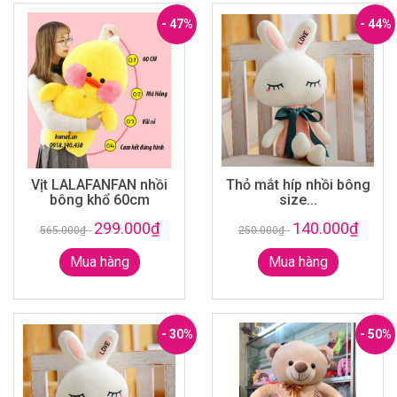
- 47%
- 44%
Vịt LALAFANFAN nhồi
Thỏ mắt híp nhồi bông
bông khổ 60cm
size...
299.000₫
140.000₫
565.000₫
-
250.000₫
-
Mua hàng
Mua hàng
- 30%
- 50%