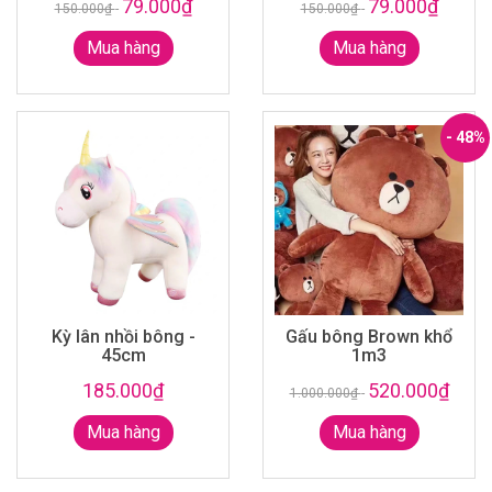
79.000₫
79.000₫
150.000₫
-
150.000₫
-
Mua hàng
Mua hàng
- 48%
Kỳ lân nhồi bông -
Gấu bông Brown khổ
45cm
1m3
185.000₫
520.000₫
1.000.000₫
-
Mua hàng
Mua hàng