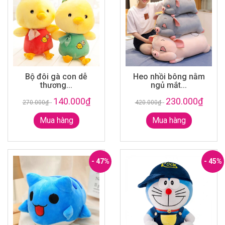
Bộ đôi gà con dễ
Heo nhồi bông nằm
thương...
ngủ mắt...
140.000₫
230.000₫
270.000₫
-
420.000₫
-
Mua hàng
Mua hàng
- 47%
- 45%