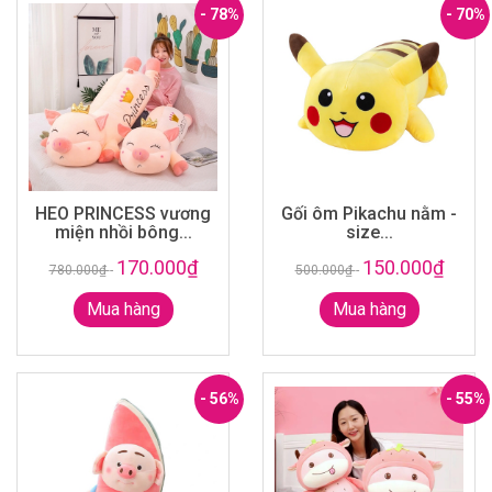
- 78%
- 70%
HEO PRINCESS vương
Gối ôm Pikachu nằm -
miện nhồi bông...
size...
170.000₫
150.000₫
780.000₫
-
500.000₫
-
Mua hàng
Mua hàng
- 56%
- 55%