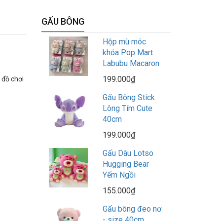
GẤU BÔNG
Hộp mù móc
khóa Pop Mart
Labubu Macaron
199.000₫
 đồ chơi
Gấu Bông Stick
Lông Tím Cute
40cm
199.000₫
Gấu Dâu Lotso
Hugging Bear
Yếm Ngồi
155.000₫
Gấu bông đeo nơ
- size 40cm