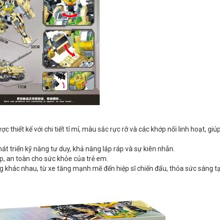
 thiết kế với chi tiết tỉ mỉ, màu sắc rực rỡ và các khớp nối linh hoạt, giú
t triển kỹ năng tư duy, khả năng lắp ráp và sự kiên nhẫn.
, an toàn cho sức khỏe của trẻ em.
ng khác nhau, từ xe tăng mạnh mẽ đến hiệp sĩ chiến đấu, thỏa sức sáng t