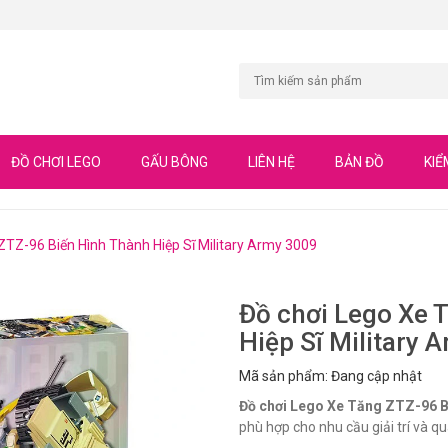
ĐỒ CHƠI LEGO
GẤU BÔNG
LIÊN HỆ
BẢN ĐỒ
KIỂ
ZTZ-96 Biến Hình Thành Hiệp Sĩ Military Army 3009
Đồ chơi Lego Xe 
Hiệp Sĩ Military 
Mã sản phẩm: Đang cập nhật
Đồ chơi Lego Xe Tăng ZTZ-96 Bi
phù hợp cho nhu cầu giải trí và qu