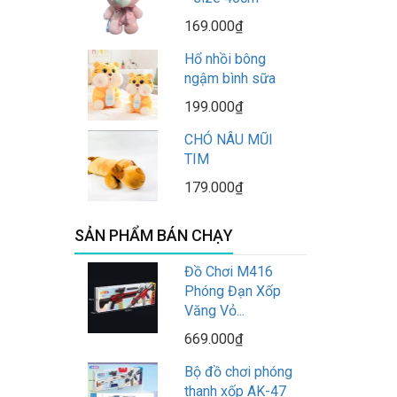
169.000₫
Hổ nhồi bông
ngậm bình sữa
199.000₫
CHÓ NÂU MŨI
TIM
179.000₫
SẢN PHẨM BÁN CHẠY
Đồ Chơi M416
Phóng Đạn Xốp
Văng Vỏ...
669.000₫
Bộ đồ chơi phóng
thanh xốp AK-47