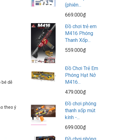
(phiên...
669.000₫
Đồ chơi trẻ em
M416 Phóng
Thanh Xốp...
559.000₫
Đồ Chơi Trẻ Em
Phóng Hạt Nở
M416...
p bé dễ
479.000₫
Đồ chơi phóng
ạo theo ý
thanh xốp mút
kính -...
699.000₫
Đồ chơi phóng