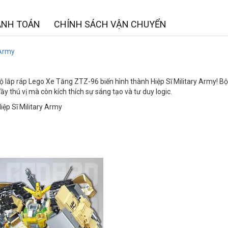
ANH TOÁN
CHÍNH SÁCH VẬN CHUYỂN
 Army
ộ lắp ráp Lego Xe Tăng ZTZ-96 biến hình thành Hiệp Sĩ Military Army! Bộ
y thú vị mà còn kích thích sự sáng tạo và tư duy logic.
ệp Sĩ Military Army