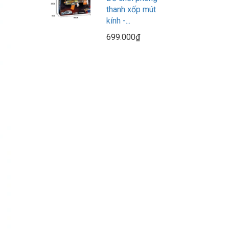
thanh xốp mút
kính -...
699.000₫