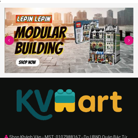
Shop Khánh Văn - MST: 0107988167 - Do UBND Quận Bắc Từ