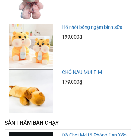
Hổ nhồi bông ngậm bình sữa
199.000₫
CHÓ NÂU MŨI TIM
179.000₫
SẢN PHẨM BÁN CHẠY
Đồ Chơi M416 Phóng Đạn Xốp