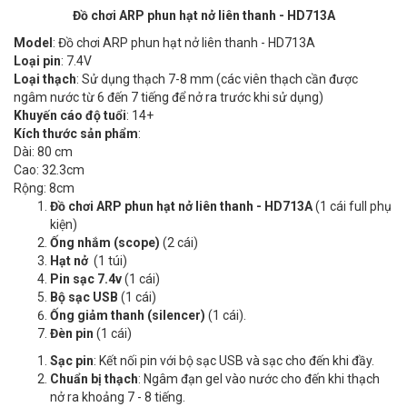
Đồ chơi ARP phun hạt nở liên thanh - HD713A
Model
: Đồ chơi ARP phun hạt nở liên thanh - HD713A
Loại pin
: 7.4V
Loại thạch
: Sử dụng thạch 7-8 mm (các viên thạch cần được
ngâm nước từ 6 đến 7 tiếng để nở ra trước khi sử dụng)
Khuyến cáo độ tuổi
: 14+
Kích thước sản phẩm
:
Dài: 80 cm
Cao: 32.3cm
Rộng: 8cm
Đồ chơi ARP phun hạt nở liên thanh - HD713A
(1 cái full phụ
kiện)
Ống nhắm (scope)
(2 cái)
Hạt nở
(1 túi)
Pin sạc 7.4v
(1 cái)
Bộ sạc USB
(1 cái)
Ống giảm thanh (silencer)
(1 cái).
Đèn pin
(1 cái)
Sạc pin
: Kết nối pin với bộ sạc USB và sạc cho đến khi đầy.
Chuẩn bị thạch
: Ngâm đạn gel vào nước cho đến khi thạch
nở ra khoảng 7 - 8 tiếng.