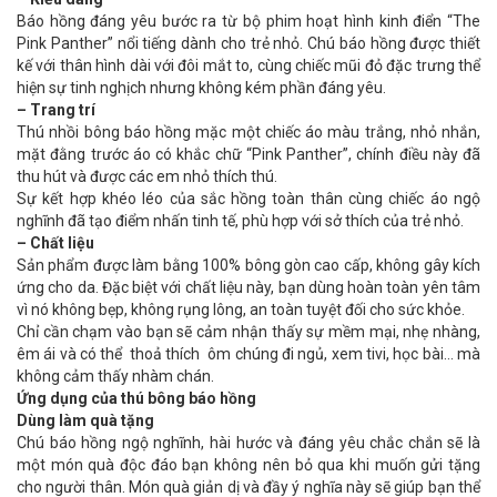
Báo hồng đáng yêu bước ra từ bộ phim hoạt hình kinh điển “The
Pink Panther” nổi tiếng dành cho trẻ nhỏ. Chú báo hồng được thiết
kế với thân hình dài với đôi mắt to, cùng chiếc mũi đỏ đặc trưng thể
hiện sự tinh nghịch nhưng không kém phần đáng yêu.
– Trang trí
Thú nhồi bông báo hồng mặc một chiếc áo màu trắng, nhỏ nhắn,
mặt đằng trước áo có khắc chữ “Pink Panther”, chính điều này đã
thu hút và được các em nhỏ thích thú.
Sự kết hợp khéo léo của sắc hồng toàn thân cùng chiếc áo ngộ
nghĩnh đã tạo điểm nhấn tinh tế, phù hợp với sở thích của trẻ nhỏ.
– Chất liệu
Sản phẩm được làm bằng 100% bông gòn cao cấp, không gây kích
ứng cho da. Đặc biệt với chất liệu này, bạn dùng hoàn toàn yên tâm
vì nó không bẹp, không rụng lông, an toàn tuyệt đối cho sức khỏe.
Chỉ cần chạm vào bạn sẽ cảm nhận thấy sự mềm mại, nhẹ nhàng,
êm ái và có thể thoả thích ôm chúng đi ngủ, xem tivi, học bài… mà
không cảm thấy nhàm chán.
Ứng dụng của thú bông báo hồng
Dùng làm quà tặng
Chú báo hồng ngộ nghĩnh, hài hước và đáng yêu chắc chắn sẽ là
một món quà độc đáo bạn không nên bỏ qua khi muốn gửi tặng
cho người thân. Món quà giản dị và đầy ý nghĩa này sẽ giúp bạn thể