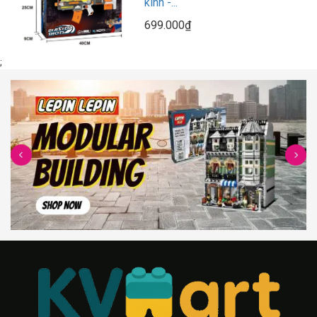
kính -...
699.000₫
;