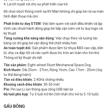
4. Lợi ích tuyệt vời cho sự phát triển của trẻ
Đồ chơi robot thông minh tại KV Mart không chỉ giúp bé rời xa màn
hình điện thoại mà còn:
Phát triển tư duy STEM:
Việc làm quen với cách điều khiển và lập
trình các chuỗi hành động giúp bé tiếp cận sớm với tư duy logic và
kỹ thuật
Tăng cường khả năng vận động:
Việc chạy theo và tương tác
bằng cử chỉ giúp bé vận động thể chất nhiều hơn
An toàn tuyệt đối:
Sản phẩm được làm từ nhựa ABS cao cấp, bền
bỉ, chịu va đập tốt và các cạnh được bo tròn an toàn cho trẻ nhỏ
Thông số kỹ thuật chi tiết
Tên sản phẩm:
Eight-wheel Stunt Mechanical Space Dog
Kích thước:
Dài 25cm - 27cm, Rộng 16cm, Cao 17cm - 20cm (tùy
tư thế đứng/nằm)
Tần số điều khiển:
2.4GHz chống nhiễu
Khoảng cách điều khiển:
30-50 mét
Pin:
Pin sạc Li-ion thông qua cổng USB tiện lợi
Độ tuổi phù hợp:
Từ 3 tuổi trở lên (tốt nhất cho trẻ từ 5-10 tuổi)
GẤU BÔNG