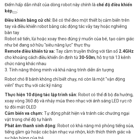
Điểm hấp dẫn nhất của dòng robot này chính là
chế độ điều khiển
kép
:
Điều khiển bằng cử chỉ:
Bé có thể đeo một thiết bị cảm biến trên
tay và điều khiển robot bằng các động tác vẫy tay hoặc nghiêng
bàn tay
Robot sẽ tiến, lùi hoặc xoay theo đúng ý muốn của bé, tạo cảm giác
như bé đang sở hữu "siêu năng lực" thực thụ
Remote điều khiển từ xa:
Tay cầm truyền thống với tần số
2.4GHz
cho khoảng cách điều khiển ổn định từ
30-50m
, hỗ trợ tới 13 kênh
chức năng khác nhau
3. Tính năng thông minh và khả năng trình diễn ấn tượng
Robot chó 8 bánh không chỉ biết chạy, nó còn là một "vận động
viên" thực thụ với các kỹ năng:
Thực hiện 10 động tác lập trình sẵn:
Robot có thể đi bộ đa hướng,
xoay vòng 360 độ và nhảy múa theo nhạc với ánh sáng LED rực rỡ
từ đôi mắt OLED
Cảm biến va chạm:
Tự động phát hiện và tránh các chướng ngại
vật trong chế độ tự hành
Phát âm thanh sinh động:
Robot có khả năng mô phỏng tiếng sủa,
tiếng gầm gừ hoặc các bản nhạc vui nhộn, kích thích thính giác và
sự hào hứng của trẻ