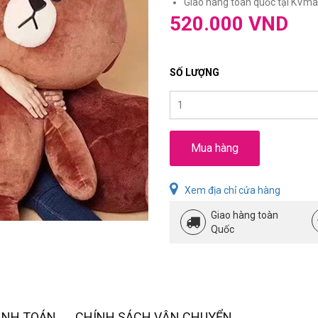
Giao hàng toàn quốc tại KVmar
520.000 VND
SỐ LƯỢNG
Mua hàng
Xem địa chỉ cửa hàng
Giao hàng toàn
Quốc
ANH TOÁN
CHÍNH SÁCH VẬN CHUYỂN