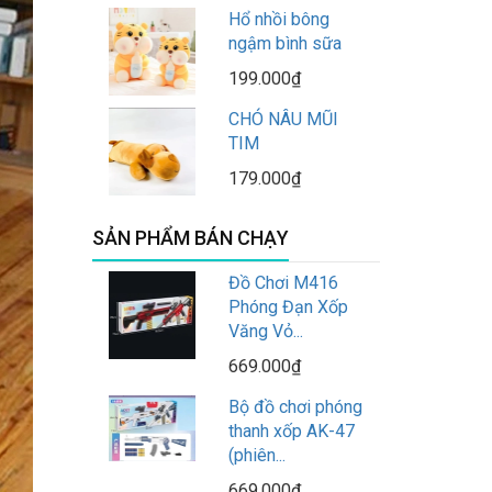
Hổ nhồi bông
ngậm bình sữa
199.000₫
CHÓ NÂU MŨI
TIM
179.000₫
SẢN PHẨM BÁN CHẠY
Đồ Chơi M416
Phóng Đạn Xốp
Văng Vỏ...
669.000₫
Bộ đồ chơi phóng
thanh xốp AK-47
(phiên...
669.000₫