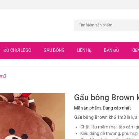
ĐỒ CHƠI LEGO
GẤU BÔNG
LIÊN HỆ
BẢN ĐỒ
KIỂ
1m3
Gấu bông Brown 
Mã sản phẩm: Đang cập nhật
Gấu bông Brown khổ 1m3
là lựa
Chất liệu mềm mại, tạo cảm gi
Kiểu dáng dễ thương, phù hợp