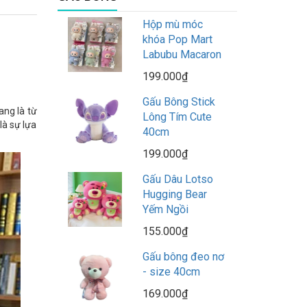
Hộp mù móc
khóa Pop Mart
Labubu Macaron
199.000₫
Gấu Bông Stick
ng là từ
Lông Tím Cute
là sự lựa
40cm
199.000₫
Gấu Dâu Lotso
Hugging Bear
Yếm Ngồi
155.000₫
Gấu bông đeo nơ
- size 40cm
169.000₫