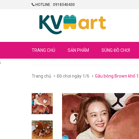
HOTLINE : 0918340430
TRANG CHỦ
SẢN PHẨM
SÚNG ĐỒ CHƠI
;
Trang chủ
Đồ chơi ngày 1/6
Gấu bông Brown khổ 