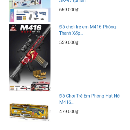
AK-47 (phiên...
669.000₫
Đồ chơi trẻ em M416 Phóng
Thanh Xốp...
559.000₫
Đồ Chơi Trẻ Em Phóng Hạt Nở
M416...
479.000₫