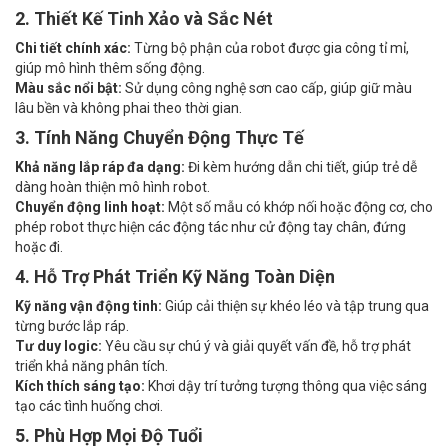
2. Thiết Kế Tinh Xảo và Sắc Nét
Chi tiết chính xác:
Từng bộ phận của robot được gia công tỉ mỉ,
giúp mô hình thêm sống động.
Màu sắc nổi bật:
Sử dụng công nghệ sơn cao cấp, giúp giữ màu
lâu bền và không phai theo thời gian.
3. Tính Năng Chuyển Động Thực Tế
Khả năng lắp ráp đa dạng:
Đi kèm hướng dẫn chi tiết, giúp trẻ dễ
dàng hoàn thiện mô hình robot.
Chuyển động linh hoạt:
Một số mẫu có khớp nối hoặc động cơ, cho
phép robot thực hiện các động tác như cử động tay chân, đứng
hoặc đi.
4. Hỗ Trợ Phát Triển Kỹ Năng Toàn Diện
Kỹ năng vận động tinh:
Giúp cải thiện sự khéo léo và tập trung qua
từng bước lắp ráp.
Tư duy logic:
Yêu cầu sự chú ý và giải quyết vấn đề, hỗ trợ phát
triển khả năng phân tích.
Kích thích sáng tạo:
Khơi dậy trí tưởng tượng thông qua việc sáng
tạo các tình huống chơi.
5. Phù Hợp Mọi Độ Tuổi