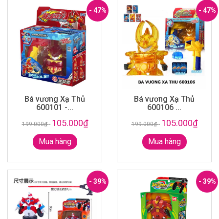
- 47%
- 47%
Bá vương Xạ Thủ
Bá vương Xạ Thủ
600101 -...
600106 ...
105.000₫
105.000₫
199.000₫
-
199.000₫
-
Mua hàng
Mua hàng
- 39%
- 39%