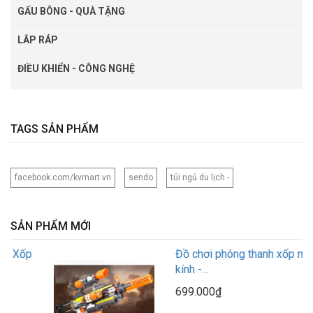
GẤU BÔNG - QUÀ TẶNG
LẮP RÁP
ĐIỀU KHIỂN - CÔNG NGHỆ
TAGS SẢN PHẨM
facebook.com/kvmart.vn
sendo
túi ngủ du lịch -
SẢN PHẨM MỚI
Đồ chơi phóng thanh xốp mút
kính -...
699.000₫