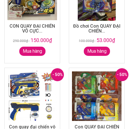
CON QUAY ĐẠI CHIẾN
Đồ chơi Con QUAY ĐẠI
VÔ CỰC...
CHIẾN...
150.000₫
53.000₫
290.000₫
-
100.000₫
-
Mua hàng
Mua hàng
- 50%
- 50%
Con quay đại chiến vô
Con QUAY ĐẠI CHIẾN