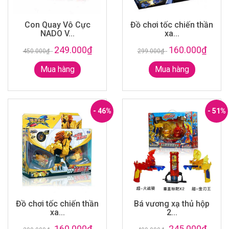
Con Quay Vô Cực
Đồ chơi tốc chiến thần
NADO V...
xa...
249.000₫
160.000₫
450.000₫
-
299.000₫
-
Mua hàng
Mua hàng
- 46%
- 51%
Đồ chơi tốc chiến thần
Bá vương xạ thủ hộp
xa...
2...
160.000₫
245.000₫