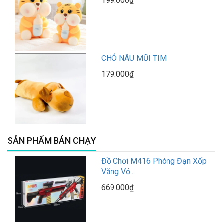
199.000₫
CHÓ NÂU MŨI TIM
179.000₫
SẢN PHẨM BÁN CHẠY
Đồ Chơi M416 Phóng Đạn Xốp
Văng Vỏ...
669.000₫