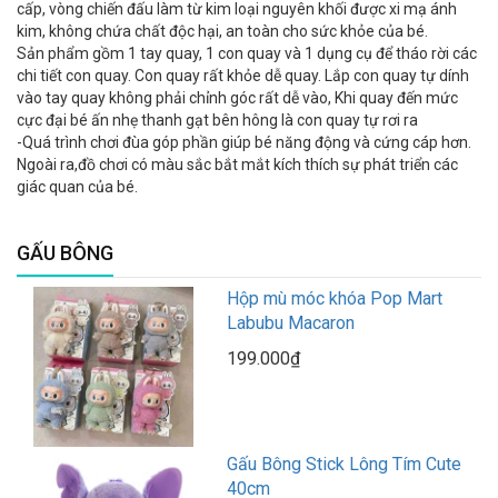
cấp, vòng chiến đấu làm từ kim loại nguyên khối được xi mạ ánh
kim, không chứa chất độc hại, an toàn cho sức khỏe của bé.
Sản phẩm gồm 1 tay quay, 1 con quay và 1 dụng cụ để tháo rời các
chi tiết con quay. Con quay rất khỏe dễ quay. Lắp con quay tự dính
vào tay quay không phải chỉnh góc rất dễ vào, Khi quay đến mức
cực đại bé ấn nhẹ thanh gạt bên hông là con quay tự rơi ra
-Quá trình chơi đùa góp phần giúp bé năng động và cứng cáp hơn.
Ngoài ra,đồ chơi có màu sắc bắt mắt kích thích sự phát triển các
giác quan của bé.
GẤU BÔNG
Hộp mù móc khóa Pop Mart
Labubu Macaron
199.000₫
Gấu Bông Stick Lông Tím Cute
40cm