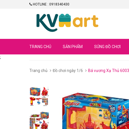
HOTLINE : 0918340430
TRANG CHỦ
SẢN PHẨM
SÚNG ĐỒ CHƠI
;
Trang chủ
Đồ chơi ngày 1/6
Bá vương Xạ Thủ 60030