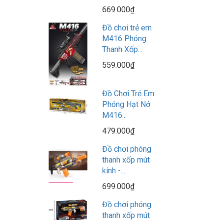
669.000₫
Đồ chơi trẻ em
M416 Phóng
Thanh Xốp...
559.000₫
Đồ Chơi Trẻ Em
Phóng Hạt Nở
M416...
479.000₫
Đồ chơi phóng
thanh xốp mút
kính -...
699.000₫
Đồ chơi phóng
thanh xốp mút