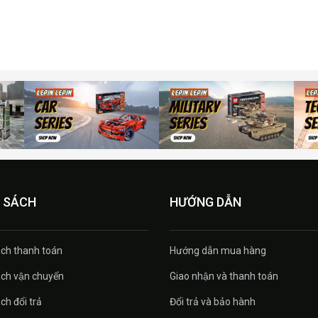
 SÁCH
HƯỚNG DẪN
́ch thanh toán
Hướng dẫn mua hàng
́ch vận chuyển
Giao nhận và thanh toán
ch đổi trả
Đổi trả và bảo hành