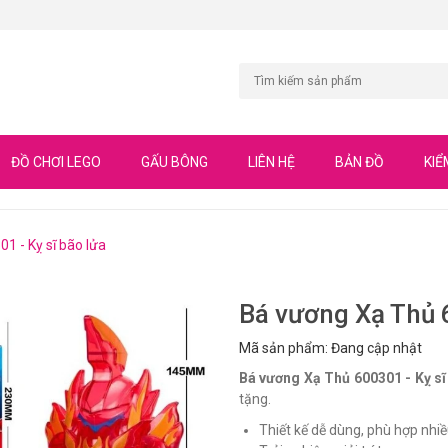
ĐỒ CHƠI LEGO
GẤU BÔNG
LIÊN HỆ
BẢN ĐỒ
KIỂ
1 - Kỵ sĩ bão lửa
Bá vương Xạ Thủ 6
Mã sản phẩm: Đang cập nhật
Bá vương Xạ Thủ 600301 - Kỵ sĩ
tặng.
Thiết kế dễ dùng, phù hợp nhiề