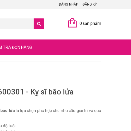
ĐĂNG NHẬP
ĐĂNG KÝ
0 sản phẩm
M TRA ĐƠN HÀNG
00301 - Kỵ sĩ bão lửa
 bão lửa
là lựa chọn phù hợp cho nhu cầu giải trí và quà
u độ tuổi.