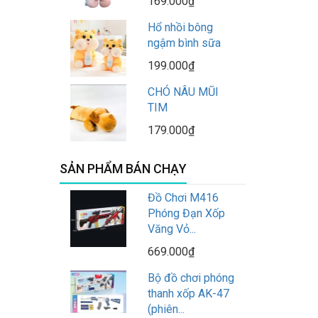
169.000₫
Hổ nhồi bông
ngậm bình sữa
199.000₫
CHÓ NÂU MŨI
TIM
179.000₫
SẢN PHẨM BÁN CHẠY
Đồ Chơi M416
Phóng Đạn Xốp
Văng Vỏ...
669.000₫
Bộ đồ chơi phóng
thanh xốp AK-47
(phiên...