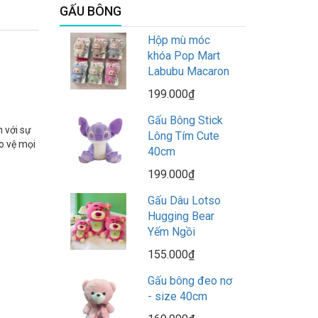
GẤU BÔNG
Hộp mù móc
khóa Pop Mart
Labubu Macaron
199.000₫
Gấu Bông Stick
 với sự
Lông Tím Cute
o vệ mọi
40cm
199.000₫
Gấu Dâu Lotso
Hugging Bear
Yếm Ngồi
155.000₫
Gấu bông đeo nơ
- size 40cm