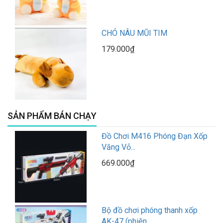
CHÓ NÂU MŨI TIM
179.000₫
SẢN PHẨM BÁN CHẠY
Đồ Chơi M416 Phóng Đạn Xốp
Văng Vỏ...
669.000₫
Bộ đồ chơi phóng thanh xốp
AK-47 (phiên...