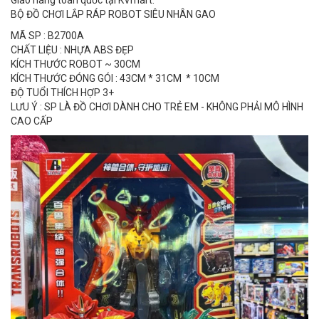
Giao hàng toàn quốc tại KVmart.
BỘ ĐỒ CHƠI LẮP RÁP ROBOT SIÊU NHÂN GAO
MÃ SP : B2700A
CHẤT LIỆU : NHỰA ABS ĐẸP
KÍCH THƯỚC ROBOT ~ 30CM
KÍCH THƯỚC ĐÓNG GÓI : 43CM * 31CM * 10CM
ĐỘ TUỔI THÍCH HỢP 3+
LƯU Ý : SP LÀ ĐỒ CHƠI DÀNH CHO TRẺ EM - KHÔNG PHẢI MÔ HÌNH
CAO CẤP