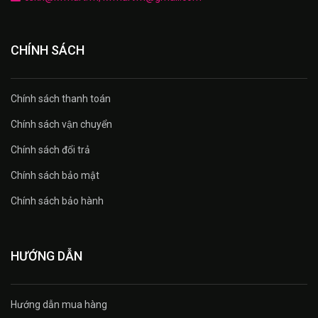
CHÍNH SÁCH
Chính sách thanh toán
Chính sách vận chuyển
Chính sách đổi trả
Chính sách bảo mật
Chính sách bảo hành
HƯỚNG DẪN
Hướng dẫn mua hàng