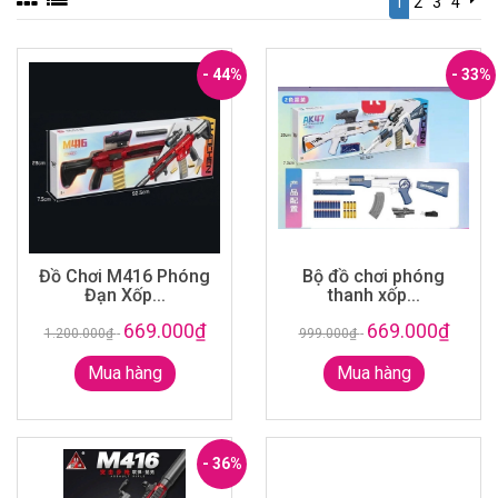
1
2
3
4
- 44%
- 33%
Đồ Chơi M416 Phóng
Bộ đồ chơi phóng
Đạn Xốp...
thanh xốp...
669.000₫
669.000₫
1.200.000₫
-
999.000₫
-
Mua hàng
Mua hàng
- 36%