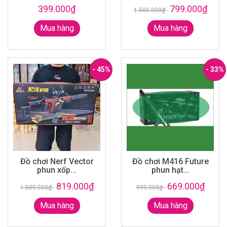
399.000₫
799.000₫
1.500.000₫
-
Mua hàng
Mua hàng
- 45%
- 33%
Đồ chơi Nerf Vector
Đồ chơi M416 Future
phun xốp...
phun hạt...
819.000₫
669.000₫
1.500.000₫
-
999.000₫
-
Mua hàng
Mua hàng