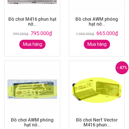
Đồ chơi M416 phun hạt
Đồ chơi AWM phóng
nở...
hạt nở...
795.000₫
665.000₫
999.000₫
-
1.000.000₫
-
Mua hàng
Mua hàng
- 47%
Đồ chơi AWM phóng
Đồ chơi Nerf Vector
hạt nở...
M416 phun...