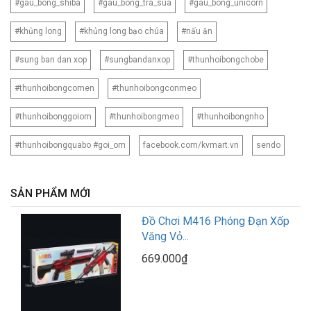
#gau_bong_shiba
#gau_bong_tra_sua
#gau_bong_unicorn
#khủng long
#khủng long bạo chúa
#nấu ăn
#sung ban dan xop
#sungbandanxop
#thunhoibongchobe
#thunhoibongcomen
#thunhoibongconmeo
#thunhoibonggoiom
#thunhoibongmeo
#thunhoibongnho
#thunhoibongquabo #goi_om
facebook.com/kvmart.vn
sendo
SẢN PHẨM MỚI
Đồ Chơi M416 Phóng Đạn Xốp
Văng Vỏ...
669.000₫