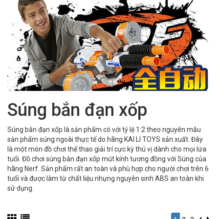
Súng bắn đạn xốp
Súng bắn đạn xốp là sản phẩm có với tỷ lệ 1:2 theo nguyên mẫu
sản phẩm súng ngoài thực tế do hãng KAI LI TOYS sản xuất. Đây
là một món đồ chơi thể thao giải trí cực kỳ thú vị dành cho mọi lứa
tuổi. Đồ chơi súng bắn đạn xốp mút kính tương đồng với Súng của
hãng Nerf. Sản phẩm rất an toàn và phù hợp cho người chơi trên 6
tuổi và được làm từ chất liệu nhựng nguyên sinh ABS an toàn khi
sử dụng.