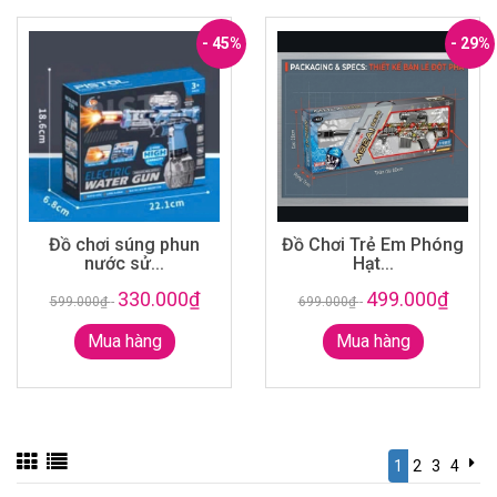
- 45%
- 29%
Đồ chơi súng phun
Đồ Chơi Trẻ Em Phóng
nước sử...
Hạt...
330.000₫
499.000₫
599.000₫
-
699.000₫
-
Mua hàng
Mua hàng
1
2
3
4