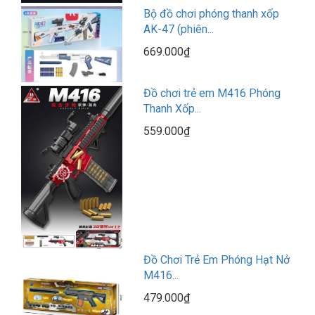
Bộ đồ chơi phóng thanh xốp
AK-47 (phiên...
669.000₫
Đồ chơi trẻ em M416 Phóng
Thanh Xốp...
559.000₫
Đồ Chơi Trẻ Em Phóng Hạt Nở
M416...
479.000₫