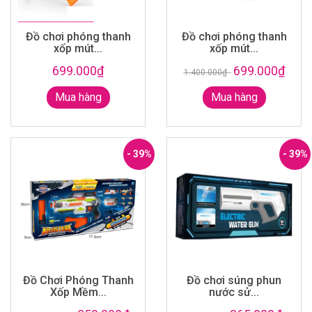
Đồ chơi phóng thanh
Đồ chơi phóng thanh
xốp mút...
xốp mút...
699.000₫
699.000₫
1.400.000₫
-
Mua hàng
Mua hàng
- 39%
- 39%
Đồ Chơi Phóng Thanh
Đồ chơi súng phun
Xốp Mềm...
nước sử...