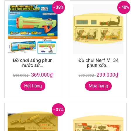
- 38%
- 40%
Đồ chơi súng phun
Đồ chơi Nerf M134
nước sử...
phun xốp...
369.000₫
299.000₫
599.000₫
-
500.000₫
-
Hết hàng
Mua hàng
- 37%