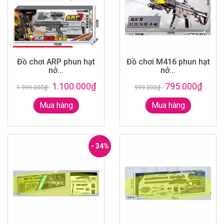
Đồ chơi ARP phun hạt
Đồ chơi M416 phun hạt
nở...
nở...
1.100.000₫
795.000₫
1.999.000₫
-
999.000₫
-
Mua hàng
Mua hàng
- 34%