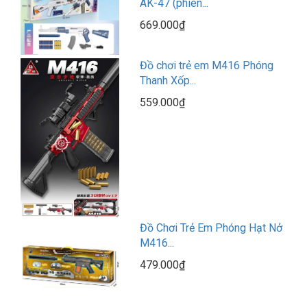
AK-47 (phiên...
669.000₫
Đồ chơi trẻ em M416 Phóng
Thanh Xốp...
559.000₫
Đồ Chơi Trẻ Em Phóng Hạt Nở
M416...
479.000₫