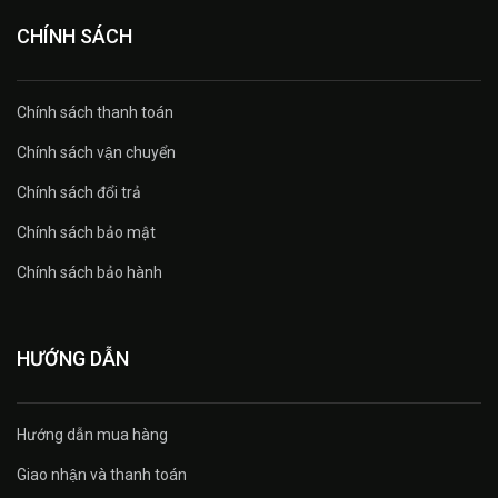
CHÍNH SÁCH
Chính sách thanh toán
Chính sách vận chuyển
Chính sách đổi trả
Chính sách bảo mật
Chính sách bảo hành
HƯỚNG DẪN
Hướng dẫn mua hàng
Giao nhận và thanh toán