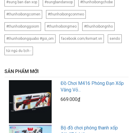
#sung ban dan xop
#sungbandanxop
#thunhoibongchobe
#thunhoibongcomen
#thunhoibongconmeo
#thunhoibonggoiom
#thunhoibongmeo
#thunhoibongnho
#thunhoibongquabo #goi_om
facebook.com/kvmart.vn
sendo
túi ngủ du lịch -
SẢN PHẨM MỚI
Đồ Chơi M416 Phóng Đạn Xốp
Văng Vỏ...
669.000₫
Bộ đồ chơi phóng thanh xốp