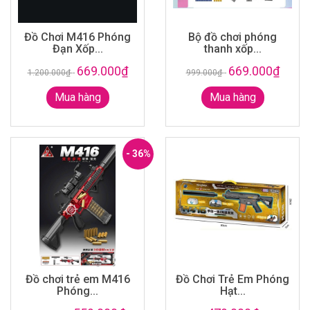
Đồ Chơi M416 Phóng
Bộ đồ chơi phóng
Đạn Xốp...
thanh xốp...
669.000₫
669.000₫
1.200.000₫
-
999.000₫
-
Mua hàng
Mua hàng
- 36%
Đồ chơi trẻ em M416
Đồ Chơi Trẻ Em Phóng
Phóng...
Hạt...