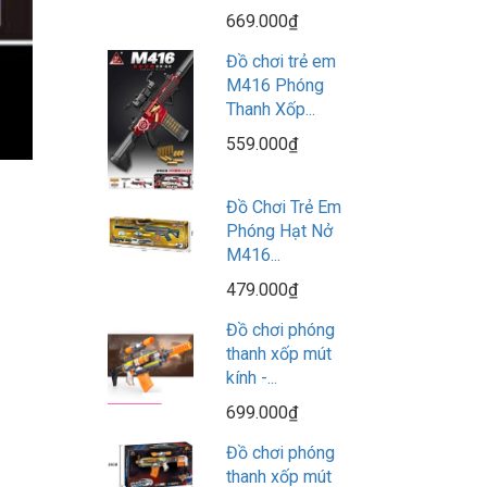
669.000₫
Đồ chơi trẻ em
M416 Phóng
Thanh Xốp...
559.000₫
Đồ Chơi Trẻ Em
Phóng Hạt Nở
M416...
479.000₫
Đồ chơi phóng
thanh xốp mút
kính -...
699.000₫
Đồ chơi phóng
thanh xốp mút