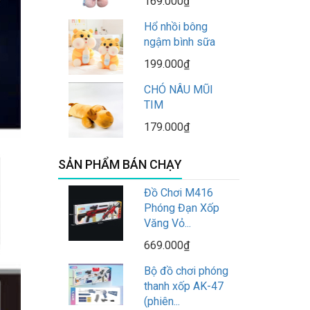
169.000₫
Hổ nhồi bông
ngậm bình sữa
199.000₫
CHÓ NÂU MŨI
TIM
179.000₫
SẢN PHẨM BÁN CHẠY
Đồ Chơi M416
Phóng Đạn Xốp
Văng Vỏ...
669.000₫
Bộ đồ chơi phóng
thanh xốp AK-47
(phiên...