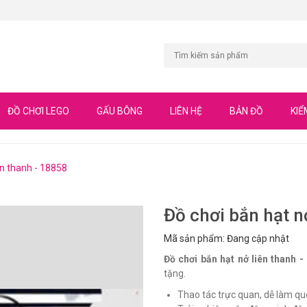
ĐỒ CHƠI LEGO
GẤU BÔNG
LIÊN HỆ
BẢN ĐỒ
KIỂ
ên thanh - 18858
Đồ chơi bắn hạt n
Mã sản phẩm: Đang cập nhật
Đồ chơi bắn hạt nở liên thanh -
tặng.
Thao tác trực quan, dễ làm que