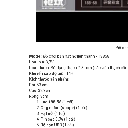
Đồ chơ
Model
: Đồ chơi bắn hạt nở liên thanh - 18858
Loại pin
: 3,7V
Loại thạch
: Sử dụng thạch 7-8 mm (các viên thạch cần 
Khuyến cáo độ tuổi
: 14+
Kích thước sản phẩm
:
Dài: 53 cm
Cao: 32.3cm
Rộng: 8cm
Luc 188-58
(1 cái)
Ống nhắm (scope)
(1 cái)
Hạt nở
(1 túi)
Pin sạc 3.7v
(1 cái)
Bộ sạc USB
(1 cái)