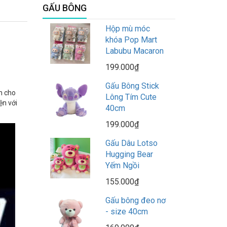
GẤU BÔNG
Hộp mù móc
khóa Pop Mart
Labubu Macaron
199.000₫
Gấu Bông Stick
n cho
Lông Tím Cute
ện với
40cm
199.000₫
Gấu Dâu Lotso
Hugging Bear
Yếm Ngồi
155.000₫
Gấu bông đeo nơ
- size 40cm