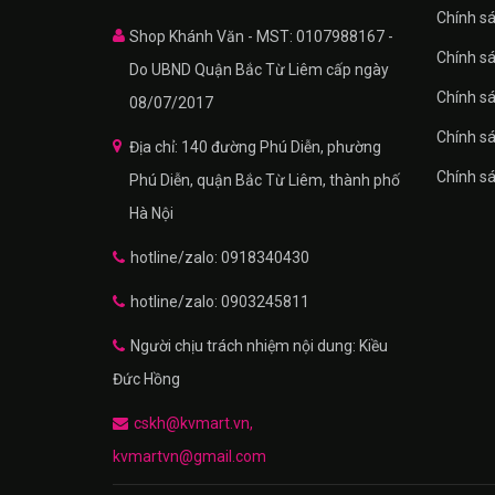
Chính sa
Shop Khánh Văn - MST: 0107988167 -
Chính sa
Do UBND Quận Bắc Từ Liêm cấp ngày
Chính sá
08/07/2017
Chính s
Địa chỉ: 140 đường Phú Diễn, phường
Chính s
Phú Diễn, quận Bắc Từ Liêm, thành phố
Hà Nội
hotline/zalo: 0918340430
hotline/zalo: 0903245811
Người chịu trách nhiệm nội dung: Kiều
Đức Hồng
cskh@kvmart.vn,
kvmartvn@gmail.com