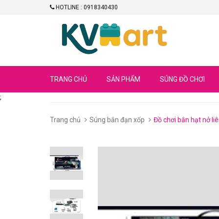
HOTLINE : 0918340430
TRANG CHỦ
SẢN PHẨM
SÚNG ĐỒ CHƠI
;
Trang chủ
Súng bắn đạn xốp
Đồ chơi bắn hạt nở li