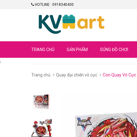
HOTLINE : 0918340430
TRANG CHỦ
SẢN PHẨM
SÚNG ĐỒ CHƠI
;
Trang chủ
Quay đại chiến vô cực
Con Quay Vô Cực 