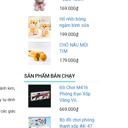
169.000₫
Hổ nhồi bông
ngậm bình sữa
199.000₫
CHÓ NÂU MŨI
TIM
179.000₫
SẢN PHẨM BÁN CHẠY
Đồ Chơi M416
 ánh kim,
Phóng Đạn Xốp
y tự dính
Văng Vỏ...
669.000₫
 các giác
Bộ đồ chơi phóng
thanh xốp AK-47