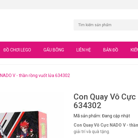
ĐỒ CHƠI LEGO
GẤU BÔNG
LIÊN HỆ
BẢN ĐỒ
KIỂ
NADO V - thần rồng vuốt lửa 634302
Con Quay Vô Cực 
634302
Mã sản phẩm: Đang cập nhật
Con Quay Vô Cực NADO V - thần
giải trí và quà tặng.