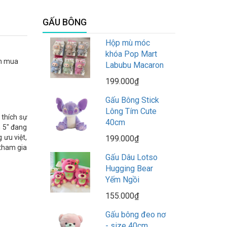
GẤU BÔNG
Hộp mù móc
khóa Pop Mart
ch mua
Labubu Macaron
199.000₫
Gấu Bông Stick
Lông Tím Cute
 thích sự
40cm
n 5" đang
 ưu việt,
199.000₫
 tham gia
Gấu Dâu Lotso
Hugging Bear
Yếm Ngồi
155.000₫
Gấu bông đeo nơ
- size 40cm