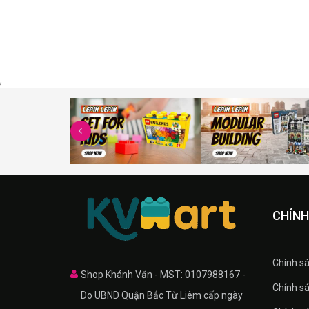
;
CHÍNH
Chính sa
Shop Khánh Văn - MST: 0107988167 -
Chính sa
Do UBND Quận Bắc Từ Liêm cấp ngày