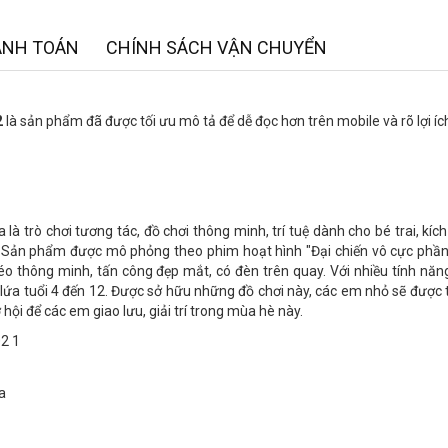
ANH TOÁN
CHÍNH SÁCH VẬN CHUYỂN
2
là sản phẩm đã được tối ưu mô tả để dễ đọc hơn trên mobile và rõ lợi í
à trò chơi tương tác, đồ chơi thông minh, trí tuệ dành cho bé trai, kích
n. Sản phẩm được mô phỏng theo phim hoạt hình "Đại chiến vô cực phầ
 thông minh, tấn công đẹp mắt, có đèn trên quay. Với nhiều tính năng
g lứa tuổi 4 đến 12. Được sở hữu những đồ chơi này, các em nhỏ sẽ được
hội để các em giao lưu, giải trí trong mùa hè này.
a