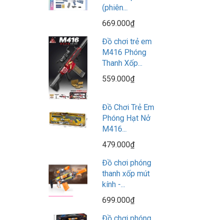
(phiên...
669.000₫
Đồ chơi trẻ em
M416 Phóng
Thanh Xốp...
559.000₫
Đồ Chơi Trẻ Em
Phóng Hạt Nở
M416...
479.000₫
Đồ chơi phóng
thanh xốp mút
kính -...
699.000₫
Đồ chơi phóng