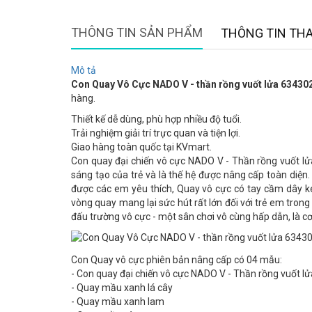
THÔNG TIN SẢN PHẨM
THÔNG TIN TH
Mô tả
Con Quay Vô Cực NADO V - thần rồng vuốt lửa 63430
hàng.
Thiết kế dễ dùng, phù hợp nhiều độ tuổi.
Trải nghiệm giải trí trực quan và tiện lợi.
Giao hàng toàn quốc tại KVmart.
Con quay đại chiến vô cực NADO V - Thần rồng vuốt lửa l
sáng tạo của trẻ và là thế hệ được nâng cấp toàn diệ
được các em yêu thích, Quay vô cực có tay cầm dây kéo
vòng quay mang lại sức hút rất lớn đối với trẻ em tron
đấu trường vô cực - một sân chơi vô cùng hấp dẫn, là cơ 
Con Quay vô cực phiên bản nâng cấp có 04 mẫu:
- Con quay đại chiến vô cực NADO V - Thần rồng vuốt lử
- Quay mầu xanh lá cây
- Quay mầu xanh lam