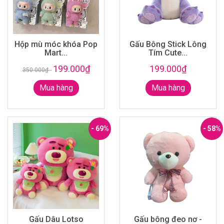
Hộp mù móc khóa Pop
Gấu Bông Stick Lông
Mart...
Tím Cute...
199.000₫
199.000₫
350.000₫
-
Mua hàng
Mua hàng
- 69%
- 58%
Gấu Dâu Lotso
Gấu bông đeo nơ -