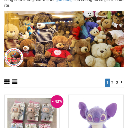
rồi.
1
2
3
- 43%