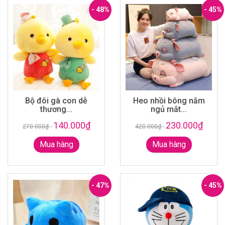
- 48%
- 45%
Bộ đôi gà con dễ
Heo nhồi bông nằm
thương...
ngủ mắt...
140.000₫
230.000₫
270.000₫
-
420.000₫
-
Mua hàng
Mua hàng
- 47%
- 45%