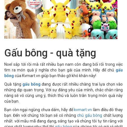
Gấu bông - quà tặng
Noel sắp tới rồi mà rất nhiều bạn nam còn đang bối rối trong việc
tìm ra món quà ý nghĩa cho bạn gái của mình. Hãy để chú
gấu
bông
của Kvmart.vn giúp bạn tháo gỡ khó khăn này!
Quà tặng
gấu bông
đang được rất nhiều chàng trai lựa chọn vào
những dịp quan trọng. Với sự đáng yêu của mình, chắc chắn rằng
nàng sẽ vô cùng ưng ý, thích thú và luôn trân trọng món quà này
của bạn.
Bạn còn ngại ngùng chưa dám, hãy để
kvmart.vn
làm điều đó thay
bạn. Đến với chúng tôi bạn sẽ có những
chú gấu bông
chất lượng
nhất. với mẫu mã đang dạng, sáng tạo và chúng tôi tự tin rằng với
cùng chất lượng như thế thì
gấu bông
của chúng tôi có giá rẻ nhất