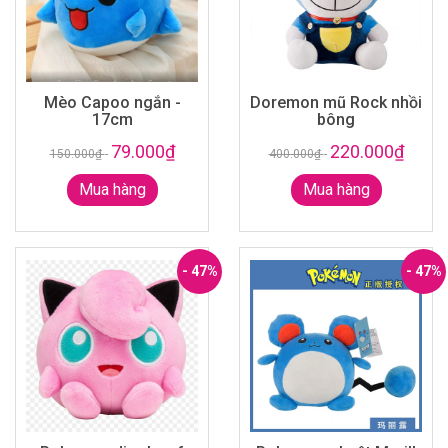
Mèo Capoo ngắn -
Doremon mũ Rock nhồi
17cm
bông
79.000₫
220.000₫
150.000₫
-
400.000₫
-
Mua hàng
Mua hàng
- 47%
- 47%