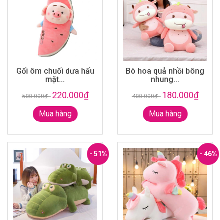
Gối ôm chuối dưa hấu
Bò hoa quả nhồi bông
mặt...
nhung...
220.000₫
180.000₫
500.000₫
-
400.000₫
-
Mua hàng
Mua hàng
- 51%
- 46%