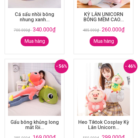
Cá sấu nhồi bông
KỲ LÂN UNICORN
nhung xanh...
BÔNG MỀM CAO...
340.000₫
260.000₫
700.000₫
-
485.000₫
-
Mua hàng
Mua hàng
- 56%
- 46%
Gấu bông khủng long
Heo Tiktok Cosplay Kỳ
mắt lồi...
Lân Unicorn...
169.000₫
299.000₫
385.000₫
-
550.000₫
-