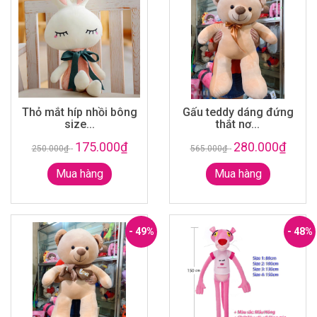
Thỏ mắt híp nhồi bông
Gấu teddy dáng đứng
size...
thắt nơ...
175.000₫
280.000₫
250.000₫
-
565.000₫
-
Mua hàng
Mua hàng
- 49%
- 48%