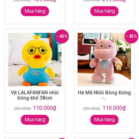
Mua hàng
Mua hàng
- 45%
- 45%
Vịt LALAFANFAN nhồi
Hà Mã Nhồi Bông Đứng
bông khổ 38cm
-...
110.000₫
110.000₫
200.000₫
-
200.000₫
-
Mua hàng
Mua hàng