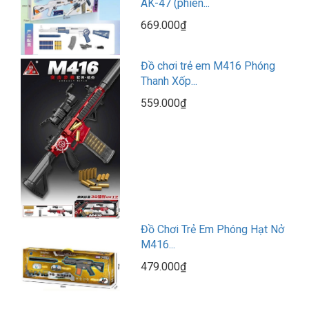
AK-47 (phiên...
669.000₫
Đồ chơi trẻ em M416 Phóng
Thanh Xốp...
559.000₫
Đồ Chơi Trẻ Em Phóng Hạt Nở
M416...
479.000₫