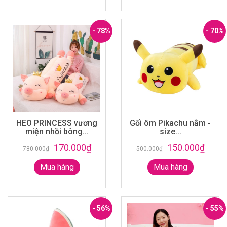
- 78%
- 70%
HEO PRINCESS vương
Gối ôm Pikachu nằm -
miện nhồi bông...
size...
170.000₫
150.000₫
780.000₫
-
500.000₫
-
Mua hàng
Mua hàng
- 56%
- 55%