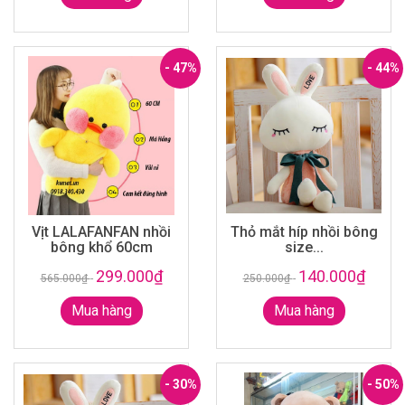
- 47%
- 44%
Vịt LALAFANFAN nhồi
Thỏ mắt híp nhồi bông
bông khổ 60cm
size...
299.000₫
140.000₫
565.000₫
-
250.000₫
-
Mua hàng
Mua hàng
- 30%
- 50%