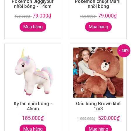
Pokemon Jigglypuf
Pokemon chuột Marill
nhồi bông - 14cm
nhồi bông
79.000₫
79.000₫
150.000₫
-
150.000₫
-
Mua hàng
Mua hàng
- 48%
Kỳ lân nhồi bông -
Gấu bông Brown khổ
45cm
1m3
185.000₫
520.000₫
1.000.000₫
-
Mua hàng
Mua hàng