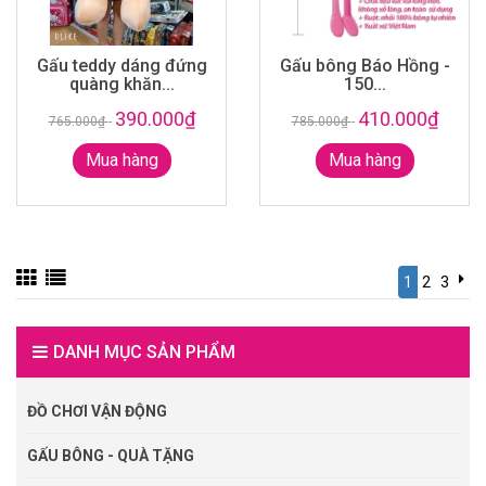
Gấu teddy dáng đứng
Gấu bông Báo Hồng -
quàng khăn...
150...
390.000₫
410.000₫
765.000₫
-
785.000₫
-
Mua hàng
Mua hàng
1
2
3
DANH MỤC SẢN PHẨM
ĐỒ CHƠI VẬN ĐỘNG
GẤU BÔNG - QUÀ TẶNG