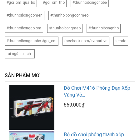
#goi_om_qua_bo
#goi_om_tho
#thunhoibongchobe
#thunhoibongcomen
#thunhoibongconmeo
#thunhoibonggoiom
#thunhoibongmeo
#thunhoibongnho
#thunhoibongquabo #goi_om
facebook.com/kvmart.vn
sendo
túi ngủ du lịch -
SẢN PHẨM MỚI
Đồ Chơi M416 Phóng Đạn Xốp
Văng Vỏ...
669.000₫
Bộ đồ chơi phóng thanh xốp