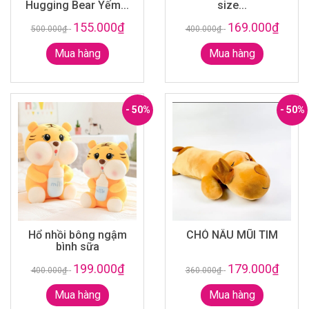
Hugging Bear Yếm...
size...
155.000₫
169.000₫
500.000₫
-
400.000₫
-
Mua hàng
Mua hàng
- 50%
- 50%
Hổ nhồi bông ngậm
CHÓ NÂU MŨI TIM
bình sữa
199.000₫
179.000₫
400.000₫
-
360.000₫
-
Mua hàng
Mua hàng