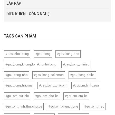
LẮP RÁP
ĐIỀU KHIỂN - CÔNG NGHỆ
TAGS SẢN PHẨM
#_thu_nhoi_bong
#gau_bong
#gau_bong_heo
#gau_bong_khong_lo #thunhoibong
#gau_bong_miniso
#gau_bong_nho
#gau_bong_pokemon
#gau_bong_shiba
#gau_bong_tra_sua
#gau_bong_unicorn
#goi_om_binh_sua
#goi_om_but_chi
#goi_om_cho_be
#goi_om_em_be
#goi_om_hinh_thu_cho_be
#goi_om_khung_long
#goi_om_meo