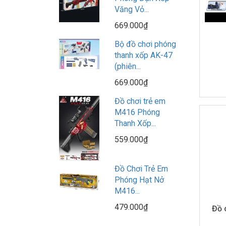
Văng Vỏ...
669.000₫
Bộ đồ chơi phóng
thanh xốp AK-47
(phiên...
669.000₫
Đồ chơi trẻ em
M416 Phóng
Thanh Xốp...
559.000₫
Đồ Chơi Trẻ Em
Phóng Hạt Nở
M416...
479.000₫
Đồ 