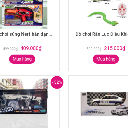
chơi súng Nerf bắn đạn...
Đồ chơi Rắn Lục Điều Khiể
409.000₫
215.000₫
499.000₫
-
500.000₫
-
Mua hàng
Mua hàng
- 52%