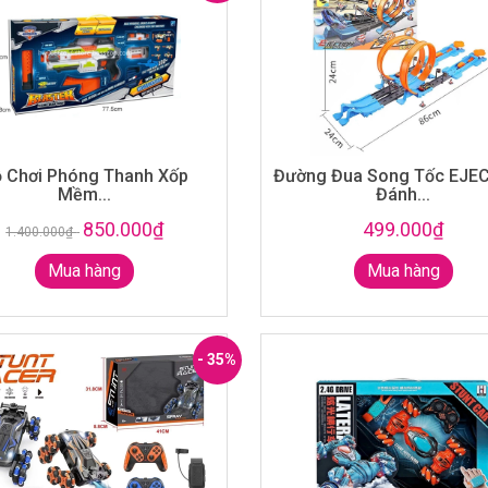
 Chơi Phóng Thanh Xốp
Đường Đua Song Tốc EJEC
Mềm...
Đánh...
850.000₫
499.000₫
1.400.000₫
-
Mua hàng
Mua hàng
- 35%
Đồ chơi phóng
thanh xốp mút