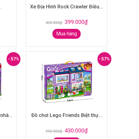
.
Xe Địa Hình Rock Crawler Điều...
399.000₫
420.000₫
-
Mua hàng
- 57%
- 57%
nhà...
Đồ chơi Lego Friends Biệt thự...
430.000₫
990.000₫
-