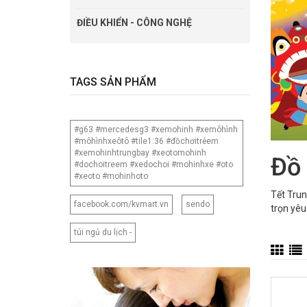
ĐIỀU KHIỂN - CÔNG NGHỆ
TAGS SẢN PHẨM
#g63 #mercedesg3 #xemohinh #xemôhình
#môhìnhxeôtô #tile1:36 #đồchơitrẻem
#xemohinhtrungbay #xeotomohinh
Đồ 
#dochoitreem #xedochoi #mohinhxe #oto
#xeoto #mohinhoto
Tết Trun
facebook.com/kvmart.vn
sendo
trọn yêu
túi ngủ du lịch -