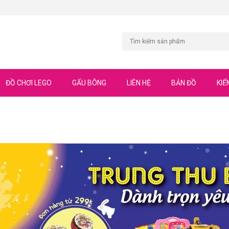
ĐỒ CHƠI LEGO
GẤU BÔNG
LIÊN HỆ
BẢN ĐỒ
KIỂ