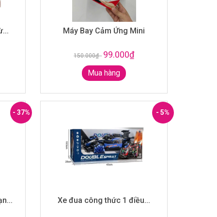
...
Máy Bay Cảm Ứng Mini
99.000₫
150.000₫
-
Mua hàng
- 37%
- 5%
n...
Xe đua công thức 1 điều...