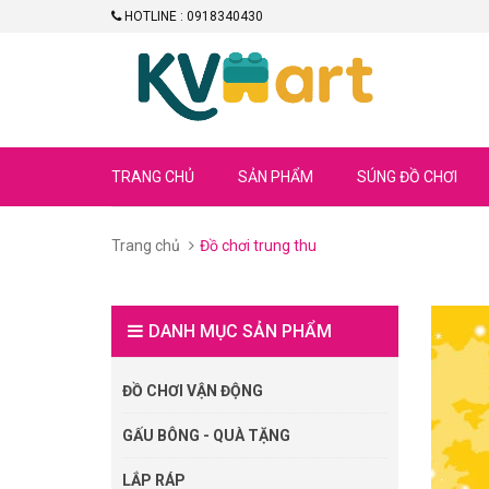
HOTLINE : 0918340430
TRANG CHỦ
SẢN PHẨM
SÚNG ĐỒ CHƠI
Trang chủ
Đồ chơi trung thu
DANH MỤC SẢN PHẨM
ĐỒ CHƠI VẬN ĐỘNG
GẤU BÔNG - QUÀ TẶNG
LẮP RÁP