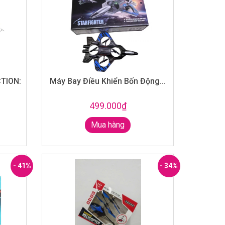
TION:
Máy Bay Điều Khiển Bốn Động...
499.000₫
Mua hàng
- 41%
- 34%