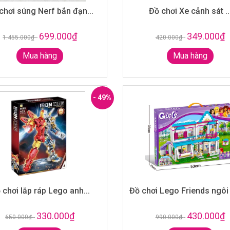
chơi súng Nerf bắn đạn...
Đồ chơi Xe cảnh sát ..
699.000₫
349.000₫
1.455.000₫
-
420.000₫
-
Mua hàng
Mua hàng
- 49%
 chơi lắp ráp Lego anh...
Đồ chơi Lego Friends ngôi 
330.000₫
430.000₫
650.000₫
-
990.000₫
-