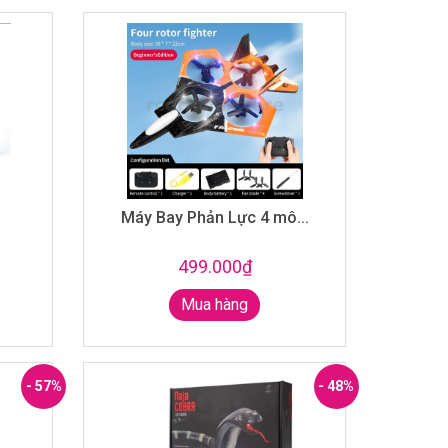
Máy Bay Phản Lực 4 mô...
499.000₫
Mua hàng
- 57%
- 48%