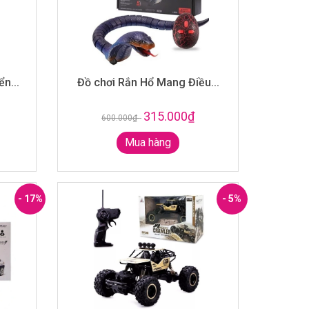
n...
Đồ chơi Rắn Hổ Mang Điều...
315.000₫
600.000₫
-
Mua hàng
- 17%
- 5%