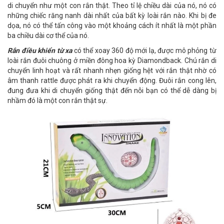
di chuyển như một con rắn thật. Theo tỉ lệ chiều dài của nó, nó có
những chiếc răng nanh dài nhất của bất kỳ loài rắn nào. Khi bị đe
dọa, nó có thể tấn công vào một khoảng cách ít nhất là một phần
ba chiều dài cơ thể của nó.
Rắn điều khiển từ xa
có thể xoay 360 độ mới lạ, được mô phỏng từ
loài rắn đuôi chuông ở miền đông hoa kỳ Diamondback. Chú rắn di
chuyển linh hoạt và rất nhanh nhẹn giống hệt với rắn thật nhờ có
âm thanh rattle được phát ra khi chuyển động. Đuôi rắn cong lên,
đung đưa khi di chuyển giống thật đến nỗi bạn có thể dễ dàng bị
nhầm đó là một con rắn thật sự.