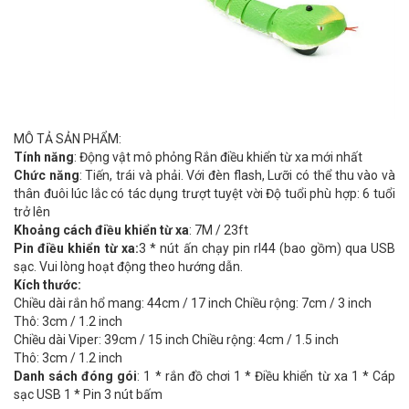
MÔ TẢ SẢN PHẨM:
Tính năng
: Động vật mô phỏng Rắn điều khiển từ xa mới nhất
Chức năng
: Tiến, trái và phải. Với đèn flash, Lưỡi có thể thu vào và
thân đuôi lúc lắc có tác dụng trượt tuyệt vời Độ tuổi phù hợp: 6 tuổi
trở lên
Khoảng cách điều khiển từ xa
: 7M / 23ft
Pin điều khiển từ xa:
3 * nút ấn chạy pin rl44 (bao gồm) qua USB
sạc. Vui lòng hoạt động theo hướng dẫn.
Kích thước:
Chiều dài rắn hổ mang: 44cm / 17 inch Chiều rộng: 7cm / 3 inch
Thô: 3cm / 1.2 inch
Chiều dài Viper: 39cm / 15 inch Chiều rộng: 4cm / 1.5 inch
Thô: 3cm / 1.2 inch
Danh sách đóng gói
: 1 * rắn đồ chơi 1 * Điều khiển từ xa 1 * Cáp
sạc USB 1 * Pin 3 nút bấm