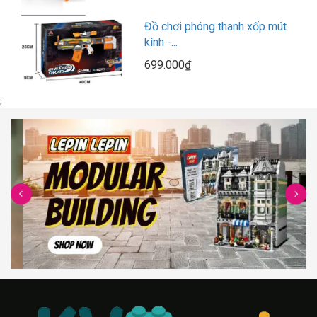
Đồ chơi phóng thanh xốp mút
kính -...
699.000₫
;