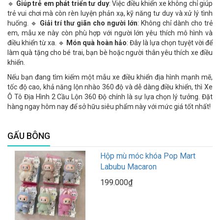
🔹
Giúp trẻ em phát triển tư duy
: Việc điều khiển xe không chỉ giúp
trẻ vui chơi mà còn rèn luyện phản xạ, kỹ năng tư duy và xử lý tình
huống. 🔹
Giải trí thư giãn cho người lớn
: Không chỉ dành cho trẻ
em, mẫu xe này còn phù hợp với người lớn yêu thích mô hình và
điều khiển từ xa. 🔹
Món quà hoàn hảo
: Đây là lựa chọn tuyệt vời để
làm quà tặng cho bé trai, bạn bè hoặc người thân yêu thích xe điều
khiển.
Nếu bạn đang tìm kiếm một mẫu xe điều khiển địa hình mạnh mẽ,
tốc độ cao, khả năng lộn nhào 360 độ và dễ dàng điều khiển, thì Xe
Ô Tô Địa Hình 2 Cầu Lộn 360 Độ chính là sự lựa chọn lý tưởng. Đặt
hàng ngay hôm nay để sở hữu siêu phẩm này với mức giá tốt nhất!
GẤU BÔNG
Hộp mù móc khóa Pop Mart
Labubu Macaron
199.000₫