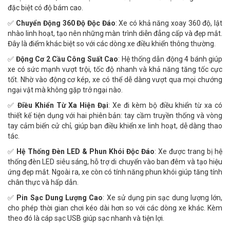
đặc biệt có độ bám cao.
✅
Chuyển Động 360 Độ Độc Đáo
: Xe có khả năng xoay 360 độ, lật
nhào linh hoạt, tạo nên những màn trình diễn đẳng cấp và đẹp mắt.
Đây là điểm khác biệt so với các dòng xe điều khiển thông thường.
✅
Động Cơ 2 Cầu Công Suất Cao
: Hệ thống dẫn động 4 bánh giúp
xe có sức mạnh vượt trội, tốc độ nhanh và khả năng tăng tốc cực
tốt. Nhờ vào động cơ kép, xe có thể dễ dàng vượt qua mọi chướng
ngại vật mà không gặp trở ngại nào.
✅
Điều Khiển Từ Xa Hiện Đại
: Xe đi kèm bộ điều khiển từ xa có
thiết kế tiện dụng với hai phiên bản: tay cầm truyền thống và vòng
tay cảm biến cử chỉ, giúp bạn điều khiển xe linh hoạt, dễ dàng thao
tác.
✅
Hệ Thống Đèn LED & Phun Khói Độc Đáo
: Xe được trang bị hệ
thống đèn LED siêu sáng, hỗ trợ di chuyển vào ban đêm và tạo hiệu
ứng đẹp mắt. Ngoài ra, xe còn có tính năng phun khói giúp tăng tính
chân thực và hấp dẫn.
✅
Pin Sạc Dung Lượng Cao
: Xe sử dụng pin sạc dung lượng lớn,
cho phép thời gian chơi kéo dài hơn so với các dòng xe khác. Kèm
theo đó là cáp sạc USB giúp sạc nhanh và tiện lợi.