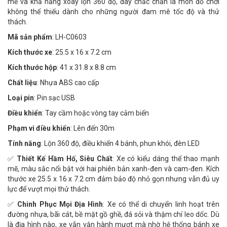
mẽ và khả năng xoay lộn 360 độ, đây chắc chắn là món đồ chơi
không thể thiếu dành cho những người đam mê tốc độ và thử
thách.
Mã sản phẩm
: LH-C0603
Kích thước xe
: 25.5 x 16 x 7.2 cm
Kích thước hộp
: 41 x 31.8 x 8.8 cm
Chất liệu
: Nhựa ABS cao cấp
Loại pin
: Pin sạc USB
Điều khiển
: Tay cầm hoặc vòng tay cảm biến
Phạm vi điều khiển
: Lên đến 30m
Tính năng
: Lộn 360 độ, điều khiển 4 bánh, phun khói, đèn LED
✅
Thiết Kế Hầm Hố, Siêu Chất
: Xe có kiểu dáng thể thao mạnh
mẽ, màu sắc nổi bật với hai phiên bản xanh-đen và cam-đen. Kích
thước xe 25.5 x 16 x 7.2 cm đảm bảo độ nhỏ gọn nhưng vẫn đủ uy
lực để vượt mọi thử thách.
✅
Chinh Phục Mọi Địa Hình
: Xe có thể di chuyển linh hoạt trên
đường nhựa, bãi cát, bề mặt gồ ghề, đá sỏi và thậm chí leo dốc. Dù
là địa hình nào, xe vẫn vận hành mượt mà nhờ hệ thống bánh xe