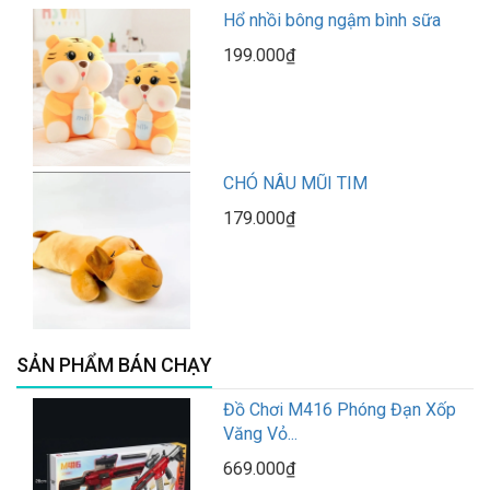
Hổ nhồi bông ngậm bình sữa
199.000₫
CHÓ NÂU MŨI TIM
179.000₫
SẢN PHẨM BÁN CHẠY
Đồ Chơi M416 Phóng Đạn Xốp
Văng Vỏ...
669.000₫