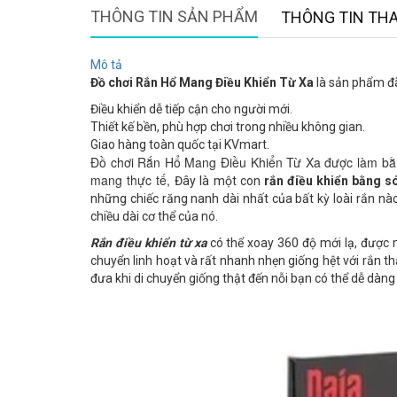
THÔNG TIN SẢN PHẨM
THÔNG TIN TH
Mô tả
Đồ chơi Rắn Hổ Mang Điều Khiển Từ Xa
là sản phẩm đã
Điều khiển dễ tiếp cận cho người mới.
Thiết kế bền, phù hợp chơi trong nhiều không gian.
Giao hàng toàn quốc tại KVmart.
Đồ chơi Rắn Hổ Mang Điều Khiển Từ Xa được làm bằng
mang thực tế, 
Đây là một con
rắn điều khiển bằng s
những chiếc răng nanh dài nhất của bất kỳ loài rắn nà
chiều dài cơ thể của nó.
Rắn điều khiển từ xa
có thể xoay 360 độ mới lạ, được 
chuyển linh hoạt và rất nhanh nhẹn giống hệt với rắn t
đưa khi di chuyển giống thật đến nỗi bạn có thể dễ dàng