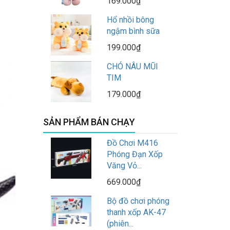
169.000₫
Hổ nhồi bông
ngậm bình sữa
199.000₫
CHÓ NÂU MŨI
TIM
179.000₫
SẢN PHẨM BÁN CHẠY
Đồ Chơi M416
Phóng Đạn Xốp
Văng Vỏ...
669.000₫
Bộ đồ chơi phóng
thanh xốp AK-47
(phiên...