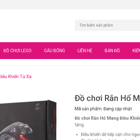
ĐỒ CHƠI LEGO
GẤU BÔNG
LIÊN HỆ
BẢN ĐỒ
KIỂ
Điều Khiển Từ Xa
Đồ chơi Rắn Hổ M
Mã sản phẩm: Đang cập nhật
Đồ chơi Rắn Hổ Mang Điều Khiể
tặng.
Điều khiển dễ tiếp cận cho ngư