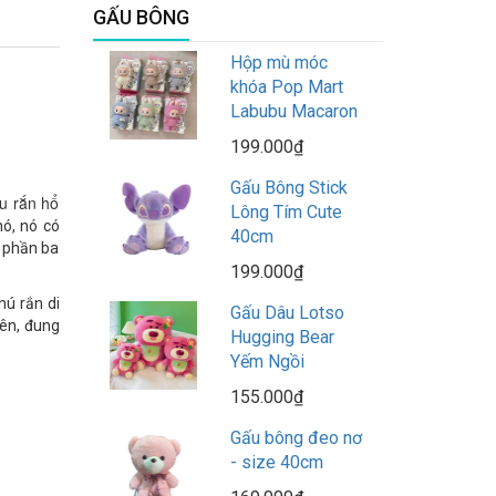
GẤU BÔNG
Hộp mù móc
khóa Pop Mart
Labubu Macaron
199.000₫
Gấu Bông Stick
 rắn hổ 
Lông Tím Cute
nó, nó có
40cm
t phần ba
199.000₫
ú rắn di
Gấu Dâu Lotso
lên, đung
Hugging Bear
Yếm Ngồi
155.000₫
Gấu bông đeo nơ
- size 40cm