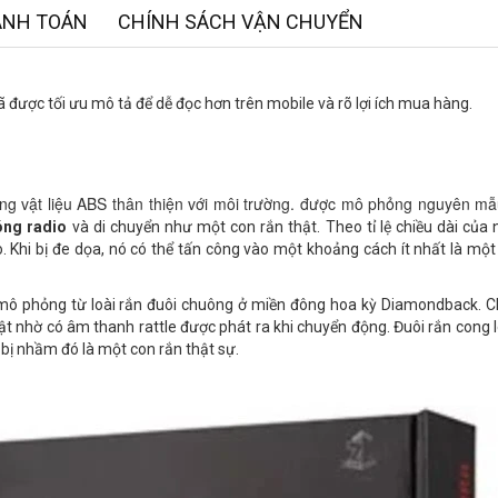
ANH TOÁN
CHÍNH SÁCH VẬN CHUYỂN
 được tối ưu mô tả để dễ đọc hơn trên mobile và rõ lợi ích mua hàng.
 vật liệu ABS thân thiện với môi trường. được mô phỏng nguyên mẫu
óng radio
và di chuyển như một con rắn thật. Theo tỉ lệ chiều dài của 
o. Khi bị đe dọa, nó có thể tấn công vào một khoảng cách ít nhất là mộ
mô phỏng từ loài rắn đuôi chuông ở miền đông hoa kỳ Diamondback. Ch
hật nhờ có âm thanh rattle được phát ra khi chuyển động. Đuôi rắn cong 
 bị nhầm đó là một con rắn thật sự.