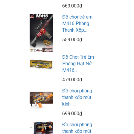
669.000₫
Đồ chơi trẻ em
M416 Phóng
Thanh Xốp...
559.000₫
Đồ Chơi Trẻ Em
Phóng Hạt Nở
M416...
479.000₫
Đồ chơi phóng
thanh xốp mút
kính -...
699.000₫
Đồ chơi phóng
thanh xốp mút