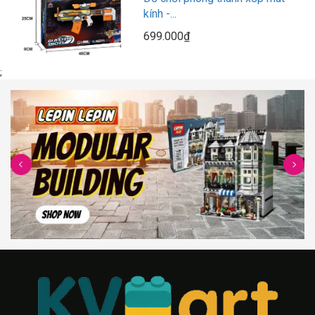
kính -...
699.000₫
;