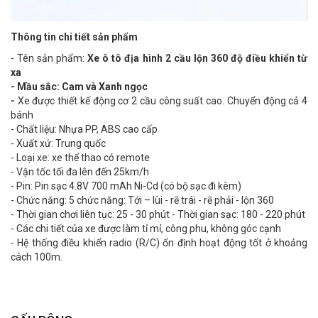
Thông tin chi tiết sản phẩm
- Tên sản phẩm:
Xe ô tô địa hình 2 cầu lộn 360 độ điều khiển từ
xa
- Mầu sắc: Cam và Xanh ngọc
-
Xe được thiết kế động cơ 2 cầu công suất cao. Chuyển động cả 4
bánh
- Chất liệu: Nhựa PP, ABS cao cấp
- Xuất xứ: Trung quốc
- Loại xe: xe thể thao có remote
- Vận tốc tối đa lên đến 25km/h
- Pin: Pin sạc 4.8V 700 mAh Ni-Cd (có bộ sạc đi kèm)
- Chức năng: 5 chức năng: Tới – lùi - rẽ trái - rẽ phải - lộn 360
- Thời gian chơi liên tục: 25 - 30 phút - Thời gian sạc: 180 - 220 phút
- Các chi tiết của xe được làm tỉ mỉ, công phu, không góc cạnh
- Hệ thống điều khiển radio (R/C) ổn định hoạt động tốt ở khoảng
cách 100m.