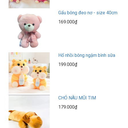
Gấu bông đeo nơ - size 40cm
169.000₫
Hổ nhồi bông ngậm bình sữa
199.000₫
CHÓ NÂU MŨI TIM
179.000₫