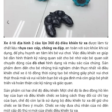
Xe ô tô địa hình 2 cầu lộn 360 độ điều khiển từ xa
được làm từ
chất liệu n
hựa cao cấp, chống va đập
, an toàn với sức khỏe khi sử
dụng, để phụ huynh an tâm khi bé vui chơi. Việc điều khiển xe giúp
bé dần hình thành kỹ năng quan sát cho bé nhờ việc bé quan sát
chuyển động của
đồ chơi
hình dạng và màu sắc của chúng. Sản
phẩm đem đến cho bé những trải nghiệm chân thực nhất về điều
khiển chiế xe ô tô đồng thời cúng tạo bé những giây phút vui chơi
thật thoải mái và vui vẻ bên bạn bè và gia đình mà còn giúp bé phát
triển và hoàn thiện các kỹ năng và giác quan.
Sản phẩm có hai chế độ điều khiển: Một chế độ là đeo đồng hồ lên
tay của bạn và điều khiển chiếc xe bằng cách thay đổi cử chỉ tay
của bạn, chế độ còn lại là sử dụng bộ điều khiển từ xa để giữ cho
chiếc xe lái theo ý muốn. Chiếc xe này đưa chủ nhân của nó đến
một cấp độ thú vị mới của chiếc điều khiển từ xa.