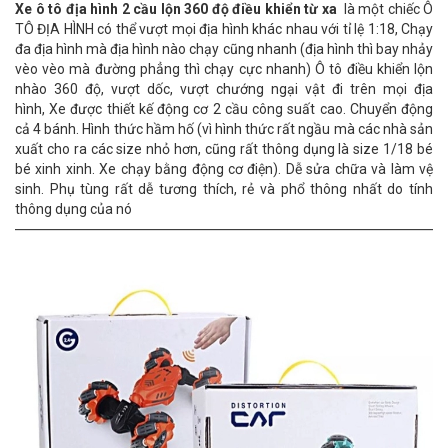
Xe ô tô địa hình 2 cầu lộn 360 độ điều khiển từ xa
là một chiếc Ô
TÔ ĐỊA HÌNH có thể vượt mọi địa hình khác nhau với tỉ lệ 1:18, Chạy
đa địa hình mà địa hình nào chạy cũng nhanh (địa hình thì bay nhảy
vèo vèo mà đường phẳng thì chạy cực nhanh)
Ô tô điều khiển lộn
nhào 360 độ, vượt dốc, vượt chướng ngại vật đi trên mọi địa
hình,
Xe được thiết kế động cơ 2 cầu công suất cao. Chuyển động
cả 4 bánh
.
Hình thức hầm hố (vì hình thức rất ngầu mà các nhà sản
xuất cho ra các size nhỏ hơn, cũng rất thông dụng là size 1/18 bé
bé xinh xinh. Xe chạy bằng động cơ điện). Dễ sửa chữa và làm vệ
sinh. Phụ tùng rất dễ tương thích, rẻ và phổ thông nhất do tính
thông dụng của nó