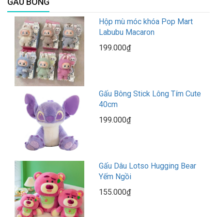
GẤU BÔNG
Hộp mù móc khóa Pop Mart
Labubu Macaron
199.000₫
Gấu Bông Stick Lông Tím Cute
40cm
199.000₫
Gấu Dâu Lotso Hugging Bear
Yếm Ngồi
155.000₫