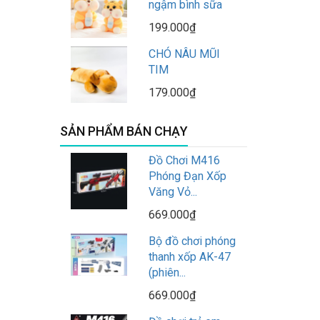
ngậm bình sữa
199.000₫
CHÓ NÂU MŨI
TIM
179.000₫
SẢN PHẨM BÁN CHẠY
Đồ Chơi M416
Phóng Đạn Xốp
Văng Vỏ...
669.000₫
Bộ đồ chơi phóng
thanh xốp AK-47
(phiên...
669.000₫