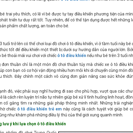
bé trai yêu thích, có lẽ vì bé được tự tay điều khiển phương tiện của mì
phát triển tư duy rất tốt. Tuy nhiên, để có thể tận dụng được hết những l
 sản phẩm chất lượng, an toàn cho bé.
3 tuổi trở lên có thể chơi loại đồ chơi ô tô điều khiển, vì ở tầm tuổi này bé
thức tốt để điều khiển một thiết bị dưới sự hướng dẫn của người lớn. Bở
 bé thoải mái vui chơi với chiếc
ô tô điều khiển
nếu như bé trên 3 tuổi nh
 đơn thuần chỉ là một món đồ chơi thuần túy mà chiếc xe ô tô điều kh
iúp con bạn có cơ hội vận động nhiều hơn mỗi khi di chuyển cùng món đ
u thích. Đây chính một cách vô cùng đơn giản nâng cao sức khỏe đú
ạnh đó, việc phải suy nghĩ hướng đi sao cho phù hợp, vượt qua các ch
ẽ là cách rèn luyện trí não tự nhiên giúp bé xử lí tình huống linh hoạt, đồ
ôn cố gắng tìm ra những giải pháp thông minh nhất. Những trải nghiệ
nhờ chiếc
ô tô điều khiển trẻ em
này cũng là cách tuyệt vời giúp bé c
cũng như khám phá những điều lý thú của thế giới xung quanh mình.
 lưu ý khi lựa chọn ô tô điều khiển
ản phẩm đồ chơi Trung Quốc