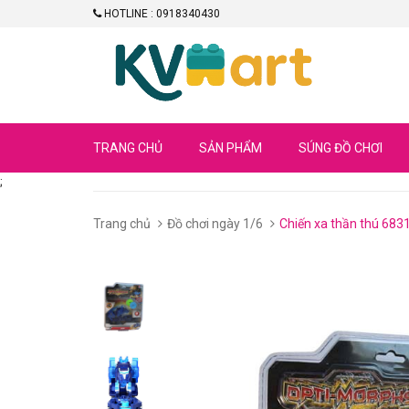
HOTLINE : 0918340430
TRANG CHỦ
SẢN PHẨM
SÚNG ĐỒ CHƠI
;
Trang chủ
Đồ chơi ngày 1/6
Chiến xa thần thú 683