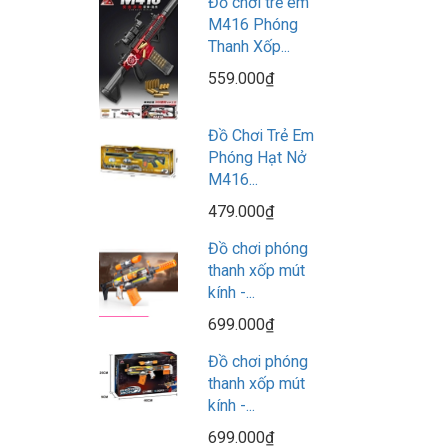
Đồ chơi trẻ em
M416 Phóng
Thanh Xốp...
559.000₫
Đồ Chơi Trẻ Em
Phóng Hạt Nở
M416...
479.000₫
Đồ chơi phóng
thanh xốp mút
kính -...
699.000₫
Đồ chơi phóng
thanh xốp mút
kính -...
699.000₫