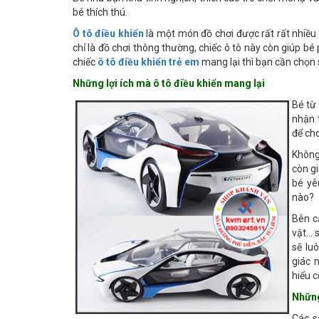
bé thích thú.
Ô tô điều khiển
là một món đồ chơi được rất rất nhiều 
chỉ là đồ chơi thông thường, chiếc ô tô này còn giúp bé 
chiếc
ô tô điều khiển trẻ em
mang lại thì bạn cần chọn
Những lợi ích mà ô tô điều khiển mang lại
Bé từ 
nhận 
để cho
Không
còn g
bé yê
nào?
Bên c
vật… s
sẽ lu
giác 
hiểu 
Những
Các s