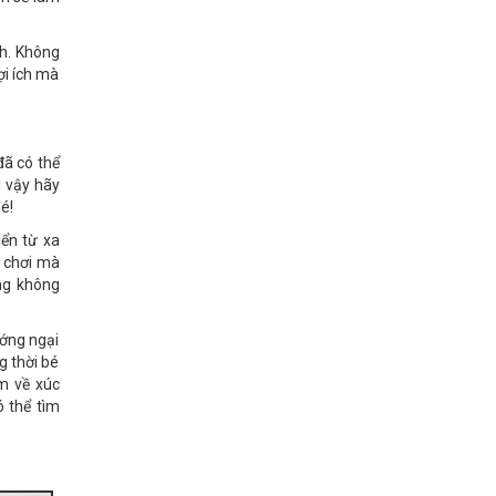
nh. Không
ợi ích mà
 đã có thể
i vậy hãy
é!
iển từ xa
ồ chơi mà
ng không
ướng ngại
ng thời bé
m về xúc
ó thể tìm