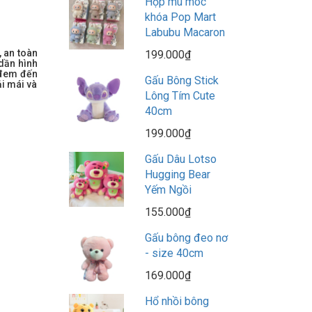
Hộp mù móc
khóa Pop Mart
Labubu Macaron
, an toàn
199.000₫
dần hình
 đem đến
Gấu Bông Stick
ải mái và
Lông Tím Cute
40cm
199.000₫
Gấu Dâu Lotso
Hugging Bear
Yếm Ngồi
155.000₫
Gấu bông đeo nơ
- size 40cm
169.000₫
Hổ nhồi bông