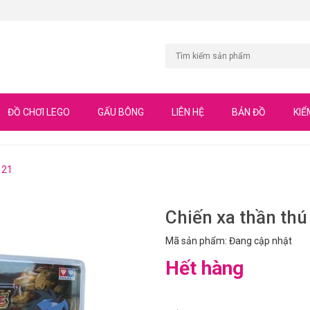
ĐỒ CHƠI LEGO
GẤU BÔNG
LIÊN HỆ
BẢN ĐỒ
KIỂ
121
Chiến xa thần th
Mã sản phẩm: Đang cập nhật
Hết hàng