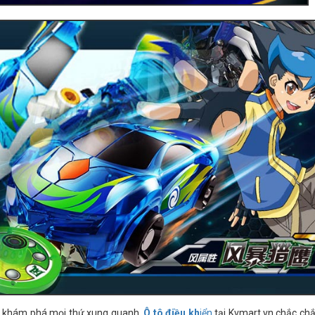
 và khám phá mọi thứ xung quanh.
Ô tô điều kh
iển
tại Kvmart.vn chắc ch