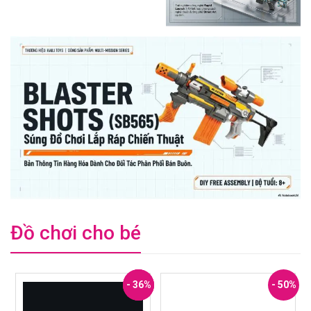
Đồ chơi cho bé
- 44%
- 33%
- 36%
- 50%