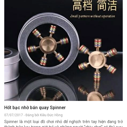
Nế
cư
rá
Hã
Hốt bạc nhờ bán quay Spinner
07/07/2017 - Đăng bởi Kiều Đức Hồng
Spinner là một loại đồ chơi nhỏ để nghịch trên tay hiện đang trở
thành trào lưu trong giới trẻ và những người “chịu chơi” có thú sưu