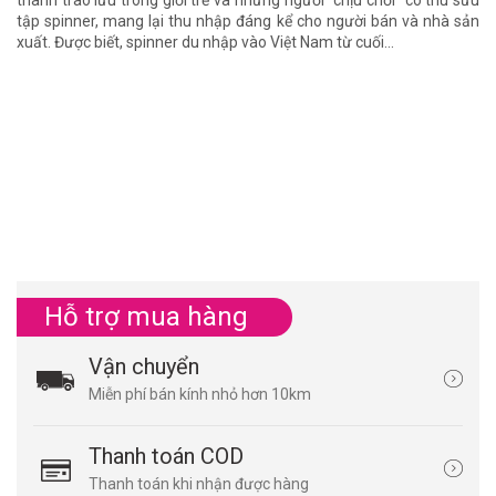
tập spinner, mang lại thu nhập đáng kể cho người bán và nhà sản
xuất. Được biết, spinner du nhập vào Việt Nam từ cuối...
Đ
K
30
Đồ
cá
nh
mó
Hỗ trợ mua hàng
Vận chuyển
Miễn phí bán kính nhỏ hơn 10km
Thanh toán COD
Thanh toán khi nhận được hàng