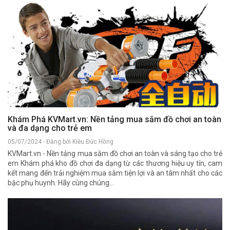
Khám Phá KVMart.vn: Nền tảng mua sắm đồ chơi an toàn
và đa dạng cho trẻ em
05/07/2024 - Đăng bởi Kiều Đức Hồng
KVMart.vn - Nền tảng mua sắm đồ chơi an toàn và sáng tạo cho trẻ
em Khám phá kho đồ chơi đa dạng từ các thương hiệu uy tín, cam
kết mang đến trải nghiệm mua sắm tiện lợi và an tâm nhất cho các
bậc phụ huynh. Hãy cùng chúng...
Đ
ph
03