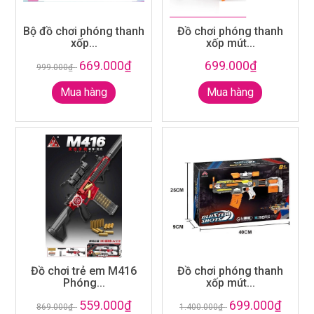
Bộ đồ chơi phóng thanh
Đồ chơi phóng thanh
xốp...
xốp mút...
669.000₫
699.000₫
999.000₫
-
Mua hàng
Mua hàng
Đồ chơi trẻ em M416
Đồ chơi phóng thanh
Phóng...
xốp mút...
559.000₫
699.000₫
869.000₫
-
1.400.000₫
-