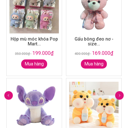
Hộp mù móc khóa Pop
Gấu bông đeo nơ -
Mart...
size...
199.000₫
169.000₫
350.000₫
-
400.000₫
-
Mua hàng
Mua hàng