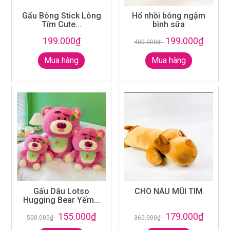
Gấu Bông Stick Lông
Hổ nhồi bông ngậm
Tím Cute...
bình sữa
199.000₫
199.000₫
400.000₫
-
Mua hàng
Mua hàng
Gấu Dâu Lotso
CHÓ NÂU MŨI TIM
Hugging Bear Yếm...
155.000₫
179.000₫
500.000₫
-
360.000₫
-