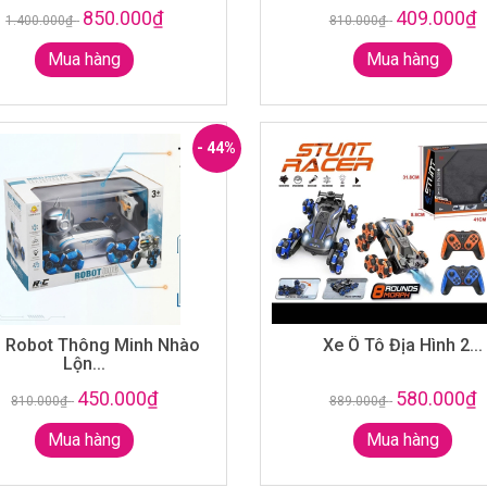
850.000₫
409.000₫
kính -...
1.400.000₫
-
810.000₫
-
699.000₫
Mua hàng
Mua hàng
Đồ chơi phóng
thanh xốp mút
kính -...
- 44%
699.000₫
Đồ Chơi Phóng
Thanh Xốp Mềm
Blaster Flame...
850.000₫
Đồ chơi súng
 Robot Thông Minh Nhào
Xe Ô Tô Địa Hình 2...
Lộn...
phun nước sử
dụng pin...
450.000₫
580.000₫
810.000₫
-
889.000₫
-
365.000₫
Mua hàng
Mua hàng