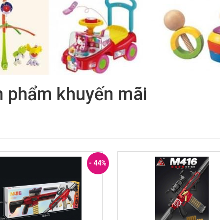
n phẩm khuyến mãi
- 44%