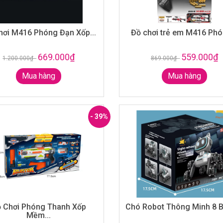
hơi M416 Phóng Đạn Xốp...
Đồ chơi trẻ em M416 Phón
669.000₫
559.000₫
1.200.000₫
-
869.000₫
-
Mua hàng
Mua hàng
- 39%
 Chơi Phóng Thanh Xốp
Chó Robot Thông Minh 8 B
Đồ chơi phóng
Mềm...
thanh xốp mút