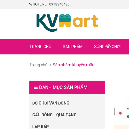
HOTLINE : 0918340430
TRANG CHỦ
SẢN PHẨM
SÚNG ĐỒ CHƠI
Trang chủ
Sản phẩm khuyến mãi
DANH MỤC SẢN PHẨM
ĐỒ CHƠI VẬN ĐỘNG
GẤU BÔNG - QUÀ TẶNG
LẮP RÁP