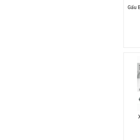
Gấu B