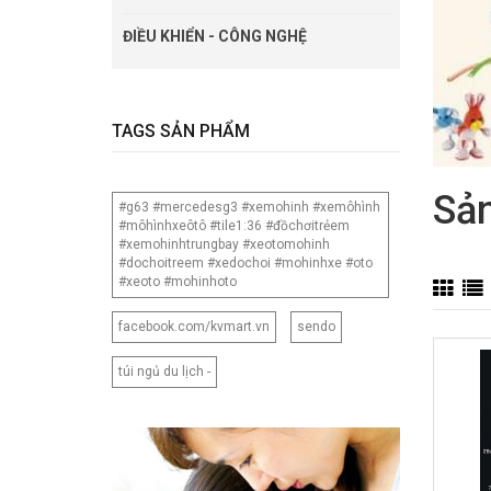
ĐIỀU KHIỂN - CÔNG NGHỆ
TAGS SẢN PHẨM
Sả
#g63 #mercedesg3 #xemohinh #xemôhình
#môhìnhxeôtô #tile1:36 #đồchơitrẻem
#xemohinhtrungbay #xeotomohinh
#dochoitreem #xedochoi #mohinhxe #oto
#xeoto #mohinhoto
facebook.com/kvmart.vn
sendo
túi ngủ du lịch -