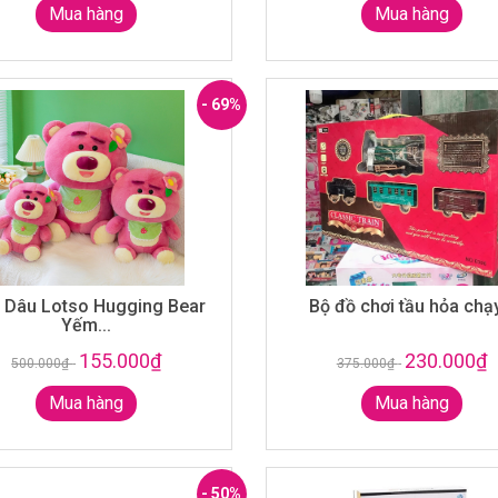
Mua hàng
Mua hàng
- 69%
 Dâu Lotso Hugging Bear
Bộ đồ chơi tầu hỏa chạy
Yếm...
155.000₫
230.000₫
500.000₫
-
375.000₫
-
Mua hàng
Mua hàng
- 50%