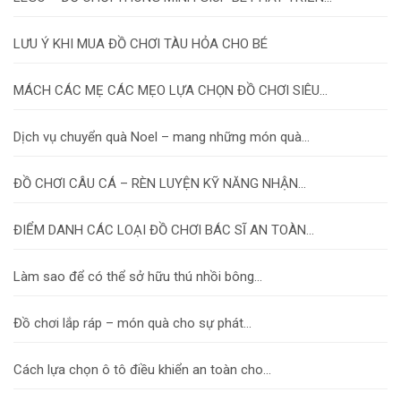
LƯU Ý KHI MUA ĐỒ CHƠI TÀU HỎA CHO BÉ
MÁCH CÁC MẸ CÁC MẸO LỰA CHỌN ĐỒ CHƠI SIÊU...
Dịch vụ chuyển quà Noel – mang những món quà...
ĐỒ CHƠI CÂU CÁ – RÈN LUYỆN KỸ NĂNG NHẬN...
ĐIỂM DANH CÁC LOẠI ĐỒ CHƠI BÁC SĨ AN TOÀN...
Làm sao để có thể sở hữu thú nhồi bông...
Đồ chơi lắp ráp – món quà cho sự phát...
Cách lựa chọn ô tô điều khiển an toàn cho...