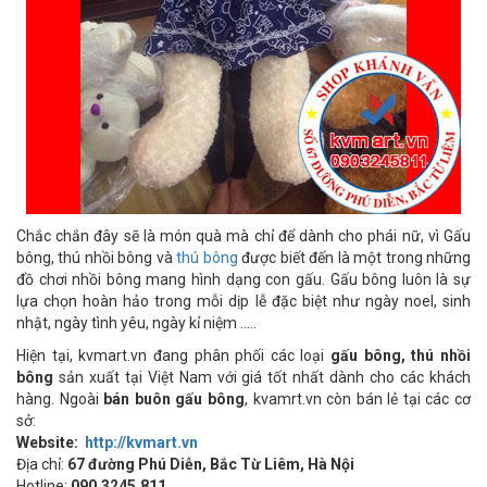
Chắc chắn đây sẽ là món quà mà chỉ để dành cho phái nữ, vì Gấu
bông, thú nhồi bông và
thú bông
được biết đến là một trong những
đồ chơi nhồi bông mang hình dạng con gấu. Gấu bông luôn là sự
lựa chọn hoàn hảo trong mỗi dịp lễ đặc biệt như ngày noel, sinh
nhật, ngày tình yêu, ngày kỉ niệm …..
Hiện tại, kvmart.vn đang phân phối các loại
gấu bông, thú nhồi
bông
sản xuất tại Việt Nam với giá tốt nhất dành cho các khách
hàng. Ngoài
bán buôn gấu bông
, kvamrt.vn còn bán lẻ tại các cơ
sở:
Website:
http://kvmart.vn
Địa chỉ:
67 đường Phú Diễn, Bắc Từ Liêm, Hà Nội
Hotline:
090.3245.811