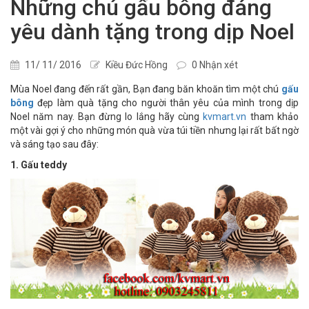
Những chú gấu bông đáng
yêu dành tặng trong dịp Noel
11/ 11/ 2016
Kiều Đức Hồng
0 Nhận xét
Mùa Noel đang đến rất gần, Bạn đang băn khoăn tìm một chú
gấu
bông
đẹp làm quà tặng cho người thân yêu của mình trong dịp
Noel năm nay. Bạn đừng lo lắng hãy cùng
kvmart.vn
tham khảo
một vài gợi ý cho những món quà vừa túi tiền nhưng lại rất bất ngờ
và sáng tạo sau đây:
1. Gấu teddy