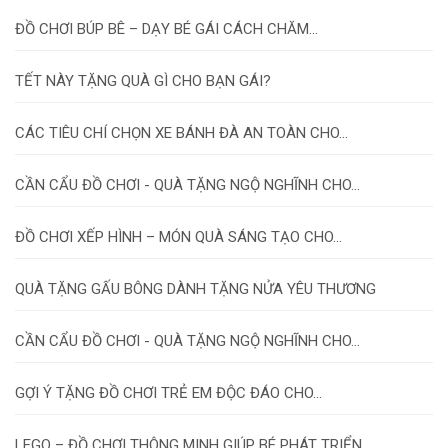
ĐỒ CHƠI BÚP BÊ – DẠY BÉ GÁI CÁCH CHĂM...
TẾT NÀY TẶNG QUÀ GÌ CHO BẠN GÁI?
CÁC TIÊU CHÍ CHỌN XE BÁNH ĐÀ AN TOÀN CHO...
CẦN CẨU ĐỒ CHƠI - QUÀ TẶNG NGỘ NGHĨNH CHO...
ĐỒ CHƠI XẾP HÌNH – MÓN QUÀ SÁNG TẠO CHO...
QUÀ TẶNG GẤU BÔNG DÀNH TẶNG NỬA YÊU THƯƠNG
CẦN CẨU ĐỒ CHƠI - QUÀ TẶNG NGỘ NGHĨNH CHO...
GỢI Ý TẶNG ĐỒ CHƠI TRẺ EM ĐỘC ĐÁO CHO...
LEGO – ĐỒ CHƠI THÔNG MINH GIÚP BÉ PHÁT TRIỂN...