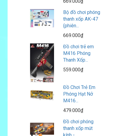
669.000₫
Bộ đồ chơi phóng
thanh xốp AK-47
(phiên...
669.000₫
Đồ chơi trẻ em
M416 Phóng
Thanh Xốp...
559.000₫
Đồ Chơi Trẻ Em
Phóng Hạt Nở
M416...
479.000₫
Đồ chơi phóng
thanh xốp mút
kính -...