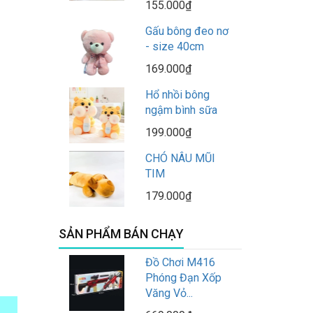
155.000₫
Gấu bông đeo nơ
- size 40cm
169.000₫
Hổ nhồi bông
ngậm bình sữa
199.000₫
CHÓ NÂU MŨI
TIM
179.000₫
SẢN PHẨM BÁN CHẠY
Đồ Chơi M416
Phóng Đạn Xốp
Văng Vỏ...