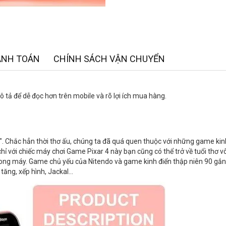
ANH TOÁN
CHÍNH SÁCH VẬN CHUYỂN
 tả để dễ đọc hơn trên mobile và rõ lợi ích mua hàng.
ơ". Chắc hẳn thời thơ ấu, chúng ta đã quá quen thuộc với những game kin
chỉ với chiếc máy chơi Game Pixar 4 này bạn cũng có thể trở về tuổi thơ vô
ng máy. Game chủ yếu của Nitendo và game kinh điển thập niên 90 gắn l
ăng, xếp hình, Jackal...