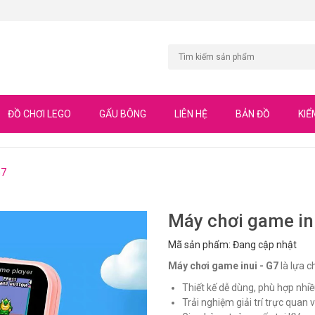
ĐỒ CHƠI LEGO
GẤU BÔNG
LIÊN HỆ
BẢN ĐỒ
KIỂ
G7
Máy chơi game in
Mã sản phẩm: Đang cập nhật
Máy chơi game inui - G7
là lựa c
Thiết kế dễ dùng, phù hợp nhiề
Trải nghiệm giải trí trực quan và