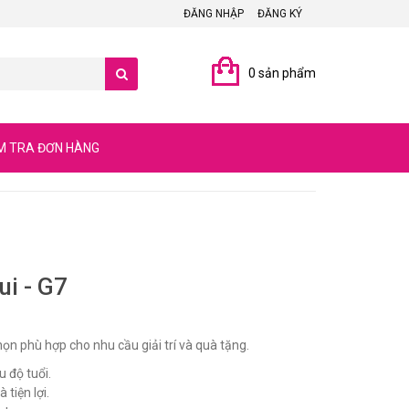
ĐĂNG NHẬP
ĐĂNG KÝ
0 sản phẩm
M TRA ĐƠN HÀNG
ui - G7
họn phù hợp cho nhu cầu giải trí và quà tặng.
u độ tuổi.
 tiện lợi.