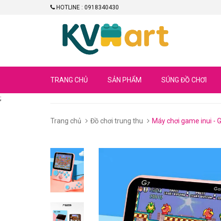
HOTLINE : 0918340430
TRANG CHỦ
SẢN PHẨM
SÚNG ĐỒ CHƠI
;
Trang chủ
Đồ chơi trung thu
Máy chơi game inui - 