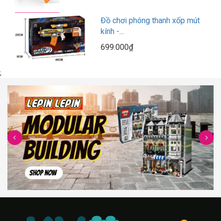
Đồ chơi phóng thanh xốp mút
kính -...
699.000₫
;