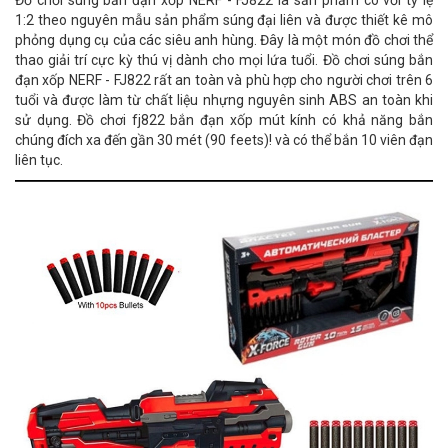
Đồ chơi súng bắn đạn xốp NERF - FJ822 là sản phẩm có với tỷ lệ
1:2 theo nguyên mẫu sản phẩm súng đại liên và được thiết kê mô
phỏng dụng cụ của các siêu anh hùng. Đây là một món đồ chơi thể
thao giải trí cực kỳ thú vị dành cho mọi lứa tuổi. Đồ chơi súng bắn
đạn xốp NERF - FJ822 rất an toàn và phù hợp cho người chơi trên 6
tuổi và được làm từ chất liệu nhựng nguyên sinh ABS an toàn khi
sử dụng. Đồ chơi fj822 bắn đạn xốp mút kính có khả năng bắn
chúng đích xa đến gần 30 mét (90 feets)! và có thể bắn 10 viên đạn
liên tục.