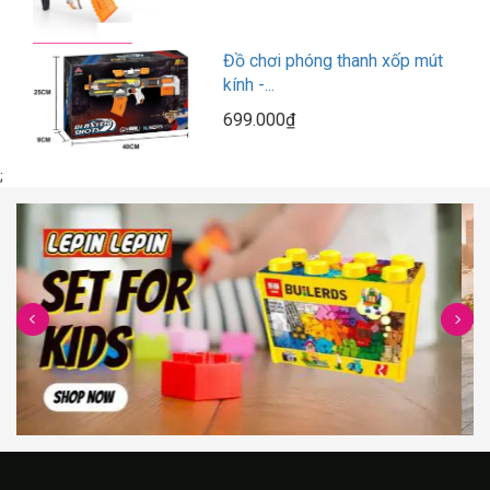
Đồ chơi phóng thanh xốp mút
kính -...
699.000₫
;