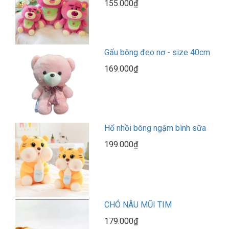
155.000₫
Gấu bông đeo nơ - size 40cm
169.000₫
Hổ nhồi bông ngậm bình sữa
199.000₫
CHÓ NÂU MŨI TIM
179.000₫