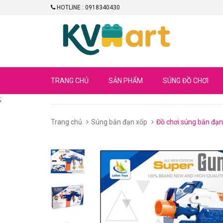
HOTLINE : 0918340430
TRANG CHỦ
SẢN PHẨM
SÚNG ĐỒ CHƠI
;
Trang chủ
Súng bắn đạn xốp
Đồ chơi súng bắn đạn