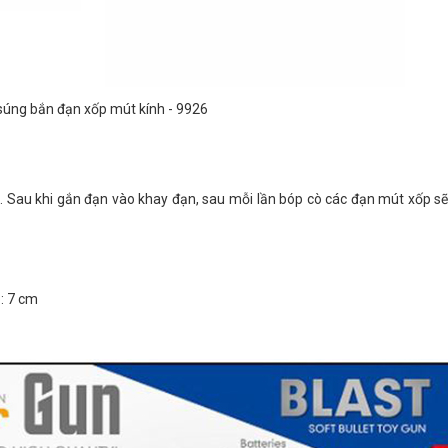
súng bắn đạn xốp mút kính - 9926
 Sau khi gắn đạn vào khay đạn, sau mỗi lần bóp cò các đạn mút xốp s
p: 7 cm