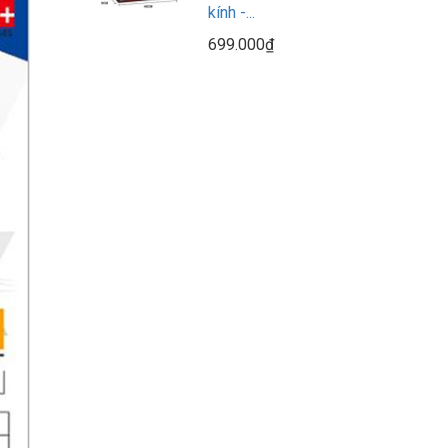
kính -...
699.000₫