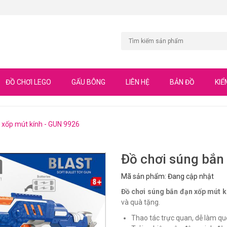
ĐỒ CHƠI LEGO
GẤU BÔNG
LIÊN HỆ
BẢN ĐỒ
KIỂ
 xốp mút kính - GUN 9926
Đồ chơi súng bắn
Mã sản phẩm: Đang cập nhật
Đồ chơi súng bắn đạn xốp mút k
và quà tặng.
Thao tác trực quan, dễ làm que