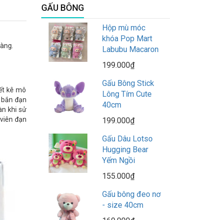
GẤU BÔNG
Hộp mù móc
khóa Pop Mart
hàng.
Labubu Macaron
199.000₫
Gấu Bông Stick
iết kê mô
Lông Tím Cute
g bắn đạn
40cm
àn khi sử
 viên đạn
199.000₫
Gấu Dâu Lotso
Hugging Bear
Yếm Ngồi
155.000₫
Gấu bông đeo nơ
- size 40cm