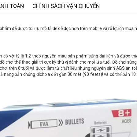
ANH TOÁN
CHÍNH SÁCH VẬN CHUYỂN
 phẩm đã được tối ưu mô tả để dễ đọc hơn trên mobile và rõ lợi ích mua 
 có với tỷ lệ 1:2 theo nguyên mẫu sản phẩm súng đại liên và được th
chơi thể thao giải trí cực kỳ thú vị dành cho mọi lứa tuổi. Đồ chơi sún
chơi trên 6 tuổi và được làm từ chất liệu nhựng nguyên sinh ABS an to
ả năng bắn chúng đích xa đến gần 30 mét (90 feets)! và có thể bắn 10