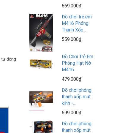
669.000₫
Đồ chơi trẻ em
M416 Phóng
Thanh Xốp...
559.000₫
Đồ Chơi Trẻ Em
ẽ tự động
Phóng Hạt Nở
M416...
479.000₫
Đồ chơi phóng
thanh xốp mút
kính -...
699.000₫
Đồ chơi phóng
thanh xốp mút