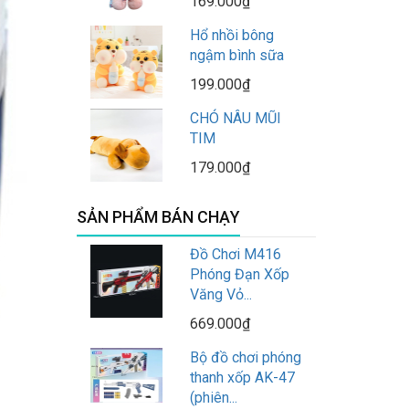
169.000₫
Hổ nhồi bông
ngậm bình sữa
199.000₫
CHÓ NÂU MŨI
TIM
179.000₫
SẢN PHẨM BÁN CHẠY
Đồ Chơi M416
Phóng Đạn Xốp
Văng Vỏ...
669.000₫
Bộ đồ chơi phóng
thanh xốp AK-47
(phiên...