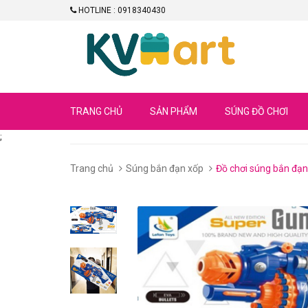
HOTLINE : 0918340430
TRANG CHỦ
SẢN PHẨM
SÚNG ĐỒ CHƠI
;
Trang chủ
Súng bắn đạn xốp
Đồ chơi súng bắn đạn