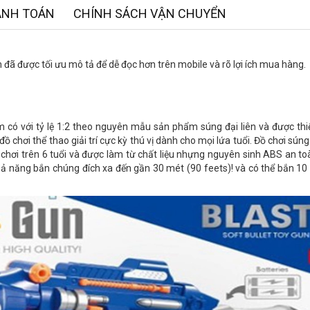
ANH TOÁN
CHÍNH SÁCH VẬN CHUYỂN
đã được tối ưu mô tả để dễ đọc hơn trên mobile và rõ lợi ích mua hàng.
 có với tỷ lệ 1:2 theo nguyên mẫu sản phẩm súng đại liên và được th
chơi thể thao giải trí cực kỳ thú vị dành cho mọi lứa tuổi. Đồ chơi sún
chơi trên 6 tuổi và được làm từ chất liệu nhựng nguyên sinh ABS an to
ả năng bắn chúng đích xa đến gần 30 mét (90 feets)! và có thể bắn 10