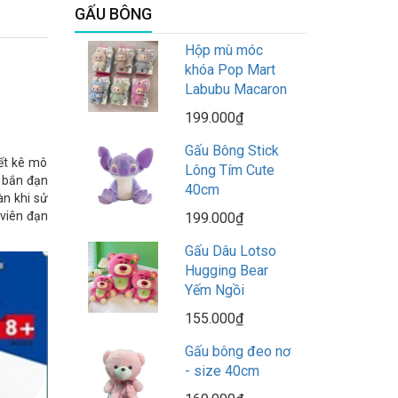
GẤU BÔNG
Hộp mù móc
khóa Pop Mart
Labubu Macaron
199.000₫
Gấu Bông Stick
iết kê mô
Lông Tím Cute
g bắn đạn
40cm
àn khi sử
 viên đạn
199.000₫
Gấu Dâu Lotso
Hugging Bear
Yếm Ngồi
155.000₫
Gấu bông đeo nơ
- size 40cm