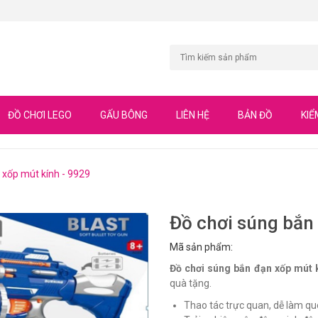
ĐỒ CHƠI LEGO
GẤU BÔNG
LIÊN HỆ
BẢN ĐỒ
KIỂ
 xốp mút kính - 9929
Đồ chơi súng bắn
Mã sản phẩm:
Đồ chơi súng bắn đạn xốp mút 
quà tặng.
Thao tác trực quan, dễ làm que