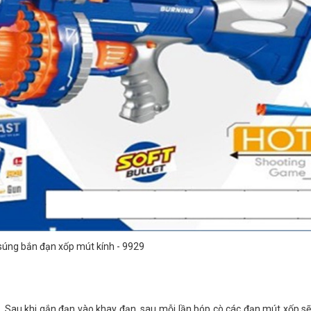
súng bắn đạn xốp mút kính - 9929
 Sau khi gắn đạn vào khay đạn, sau mỗi lần bóp cò các đạn mút xốp s