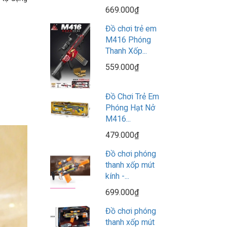
669.000₫
Đồ chơi trẻ em
M416 Phóng
Thanh Xốp...
559.000₫
Đồ Chơi Trẻ Em
Phóng Hạt Nở
M416...
479.000₫
Đồ chơi phóng
thanh xốp mút
kính -...
699.000₫
Đồ chơi phóng
thanh xốp mút