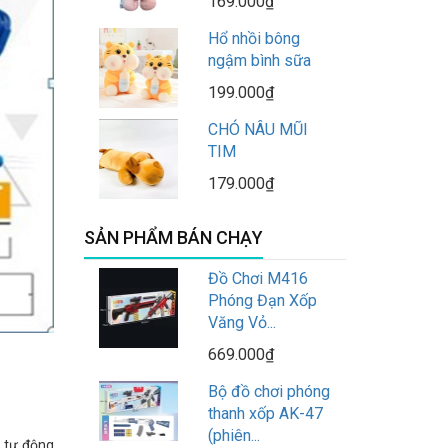
169.000₫
Hổ nhồi bông
ngậm bình sữa
199.000₫
CHÓ NÂU MŨI
TIM
179.000₫
SẢN PHẨM BÁN CHẠY
Đồ Chơi M416
Phóng Đạn Xốp
Văng Vỏ...
669.000₫
Bộ đồ chơi phóng
thanh xốp AK-47
(phiên...
ẽ tự động