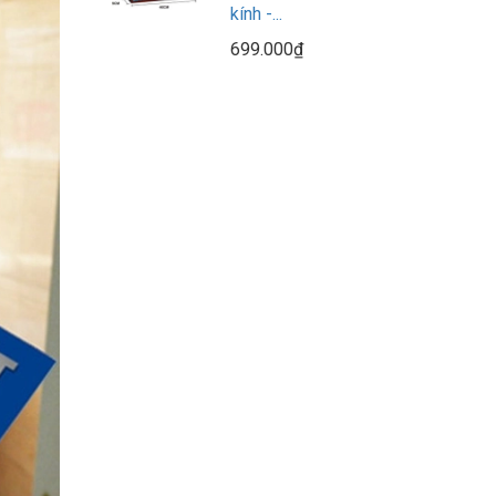
kính -...
699.000₫