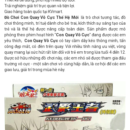
Thiết kế dễ dùng, phù hợp nhiều độ tuổi.
Trải nghiệm giải trí trực quan và tiện lợi.
Giao hàng toàn quốc tại KVmart.
Đồ Chơi Con Quay Vô Cực Thế Hệ Mới
là trò chơi tương tác, đồ
chơi thông minh, trí tuệ dành cho bé trai, kích thích sự sáng tạo của
trẻ và là thế hệ được nâng cấp toàn diện. Sản phẩm được mô
phỏng theo phim hoạt hình "
Con Quay Vô Cực
" đang được các em
yêu thích,
Con Quay Vô Cực
có tay cầm dây kéo thông minh, tấn
công đẹp mắt, có đèn trên quay. Với nhiều tính năng ưu việt, vòng
quay mang lại sức hút rất lớn đối với trẻ em trong lứa tuổi 4 đến 12.
Được sở hữu những đồ chơi này, các em nhỏ sẽ được tham gia đấu
trường vô cực - một sân chơi vô cùng hấp dẫn, là cơ hội để các em
giao lưu, giải trí trong mùa hè này.