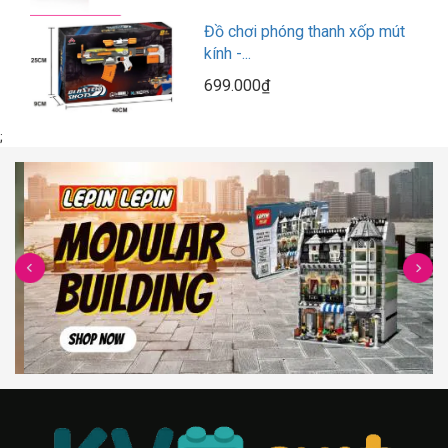
Đồ chơi phóng thanh xốp mút
kính -...
699.000₫
;