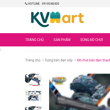
HOTLINE : 0918340430
TRANG CHỦ
SẢN PHẨM
SÚNG ĐỒ CHƠI
;
Trang chủ
Súng bắn đạn xốp
Đồ chơi bắn đạn thạc