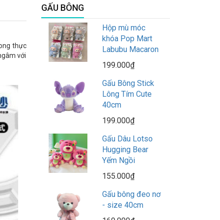
GẤU BÔNG
Hộp mù móc
khóa Pop Mart
rong thực
Labubu Macaron
 ngâm với
199.000₫
Gấu Bông Stick
Lông Tím Cute
40cm
199.000₫
Gấu Dâu Lotso
Hugging Bear
Yếm Ngồi
155.000₫
Gấu bông đeo nơ
- size 40cm