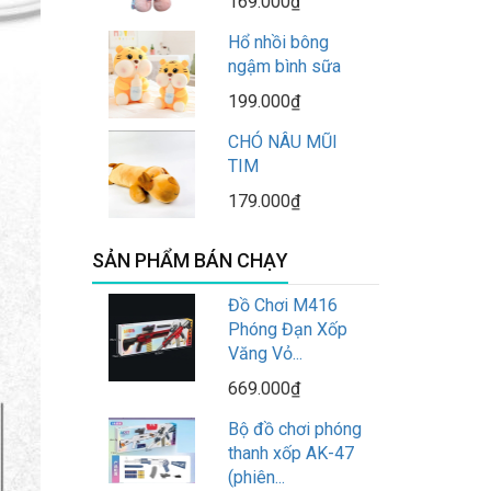
169.000₫
Hổ nhồi bông
ngậm bình sữa
199.000₫
CHÓ NÂU MŨI
TIM
179.000₫
SẢN PHẨM BÁN CHẠY
Đồ Chơi M416
Phóng Đạn Xốp
Văng Vỏ...
669.000₫
Bộ đồ chơi phóng
thanh xốp AK-47
(phiên...