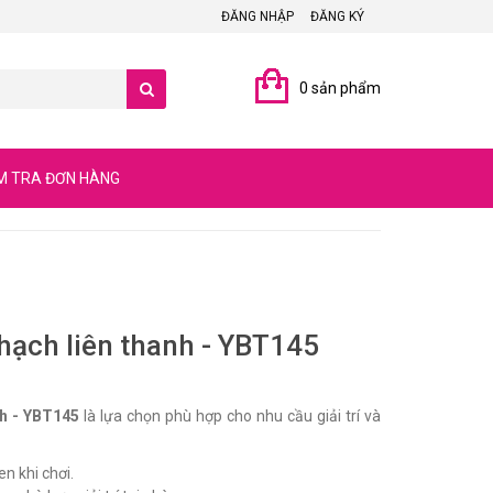
ĐĂNG NHẬP
ĐĂNG KÝ
0 sản phẩm
M TRA ĐƠN HÀNG
hạch liên thanh - YBT145
nh - YBT145
là lựa chọn phù hợp cho nhu cầu giải trí và
n khi chơi.