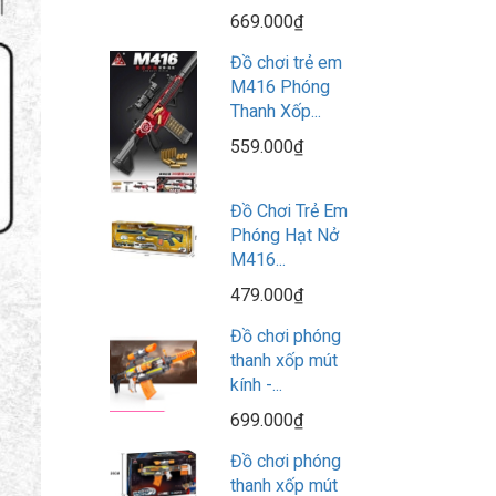
669.000₫
Đồ chơi trẻ em
M416 Phóng
Thanh Xốp...
559.000₫
Đồ Chơi Trẻ Em
Phóng Hạt Nở
M416...
479.000₫
Đồ chơi phóng
thanh xốp mút
kính -...
699.000₫
Đồ chơi phóng
thanh xốp mút