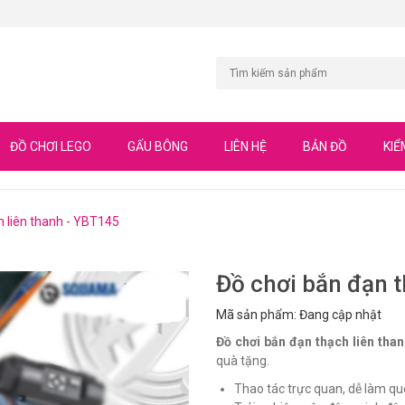
ĐỒ CHƠI LEGO
GẤU BÔNG
LIÊN HỆ
BẢN ĐỒ
KIỂ
h liên thanh - YBT145
Đồ chơi bắn đạn t
Mã sản phẩm: Đang cập nhật
Đồ chơi bắn đạn thạch liên tha
quà tặng.
Thao tác trực quan, dễ làm que