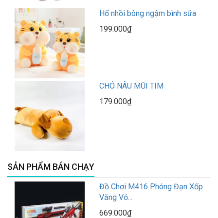
Hổ nhồi bông ngậm bình sữa
199.000₫
CHÓ NÂU MŨI TIM
179.000₫
SẢN PHẨM BÁN CHẠY
Đồ Chơi M416 Phóng Đạn Xốp
Văng Vỏ...
669.000₫