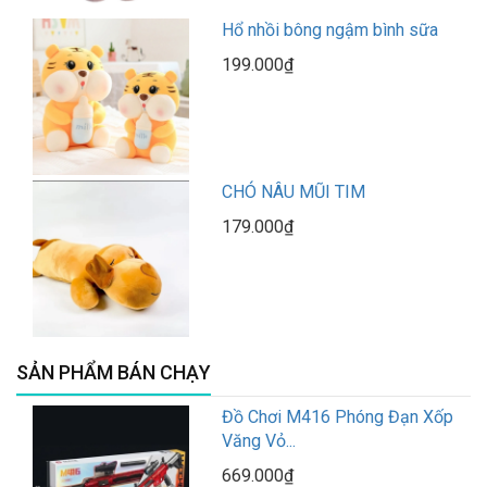
Hổ nhồi bông ngậm bình sữa
199.000₫
CHÓ NÂU MŨI TIM
179.000₫
SẢN PHẨM BÁN CHẠY
Đồ Chơi M416 Phóng Đạn Xốp
Văng Vỏ...
669.000₫