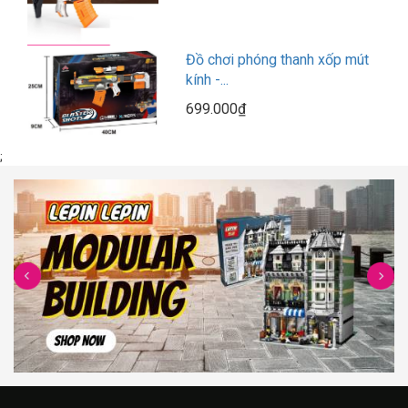
Đồ chơi phóng thanh xốp mút
kính -...
699.000₫
;