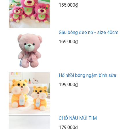
155.000₫
Gấu bông đeo nơ - size 40cm
169.000₫
Hổ nhồi bông ngậm bình sữa
199.000₫
CHÓ NÂU MŨI TIM
179.000₫