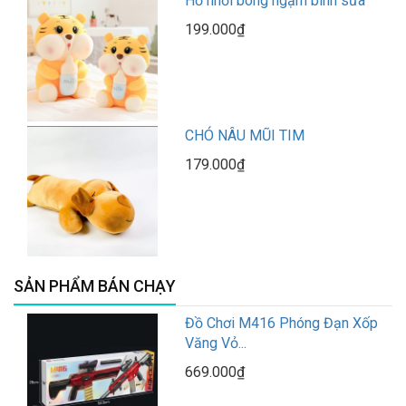
Hổ nhồi bông ngậm bình sữa
199.000₫
CHÓ NÂU MŨI TIM
179.000₫
SẢN PHẨM BÁN CHẠY
Đồ Chơi M416 Phóng Đạn Xốp
Văng Vỏ...
669.000₫