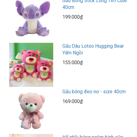
Gấu Bông Stick Lông Tím Cute
40cm
199.000₫
Gấu Dâu Lotso Hugging Bear
Yếm Ngồi
155.000₫
Gấu bông đeo nơ - size 40cm
169.000₫