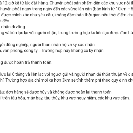
à 12 giờ kể từ lúc đặt hàng. Chuyển phát sản phẩm đến các khu vực nội 
 chuyển phát ngay trong ngày đến các vùng lân cận (bán kính từ 10km – 
n được chính xác như yêu cầu, không đảm bảo thời gian nếu thời điểm c
i đến.
 nhận đi vắng:
ếng và liên lạc lại với người nhận, trong trường hợp ko liên lạc được đơn hà
ẽ gửi đồng nghiệp, người thân nhận hộ và ký xác nhận
hà, văn phòng, công ty… Trường hợp này không có ký nhận.
ng được hoàn trả thanh toán.
lưu lại 6 tiếng và liên lạc với người gửi và người nhận để thỏa thuận về đị
phí. Trường hợp địa chỉ mới xa hơn 3km sẽ tính thêm phí theo quy định c
 cầu: đơn hàng sẽ được hủy và không được hoàn lại thanh toán.
ỉ trên tàu hỏa, máy bay, tàu thủy, khu vực nguy hiểm, các khu vực cấm…