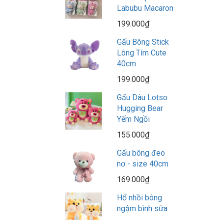
Labubu Macaron
199.000₫
Gấu Bông Stick
Lông Tím Cute
40cm
199.000₫
Gấu Dâu Lotso
Hugging Bear
Yếm Ngồi
155.000₫
Gấu bông đeo
nơ - size 40cm
169.000₫
Hổ nhồi bông
ngậm bình sữa