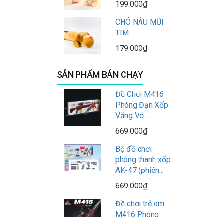
199.000₫
CHÓ NÂU MŨI
TIM
179.000₫
SẢN PHẨM BÁN CHẠY
Đồ Chơi M416
Phóng Đạn Xốp
Văng Vỏ...
669.000₫
Bộ đồ chơi
phóng thanh xốp
AK-47 (phiên...
669.000₫
Đồ chơi trẻ em
M416 Phóng