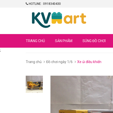
HOTLINE : 0918340430
TRANG CHỦ
SẢN PHẨM
SÚNG ĐỒ CHƠI
;
Trang chủ
Đồ chơi ngày 1/6
Xe ủi điều khiển