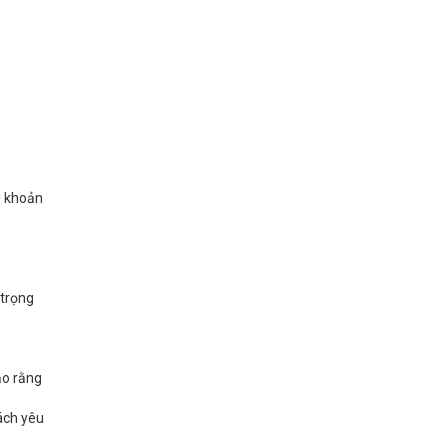
i khoản
 trọng
ảo rằng
ách yêu