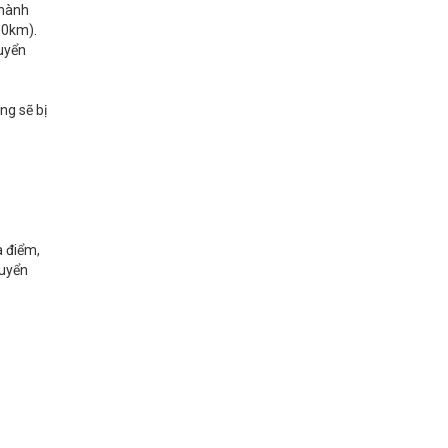
thành
50km).
huyển
ng sẽ bị
a điểm,
huyển