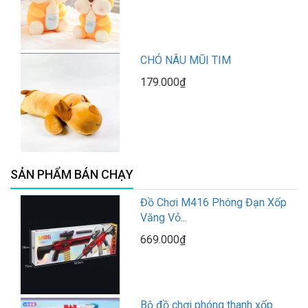
CHÓ NÂU MŨI TIM
179.000₫
SẢN PHẨM BÁN CHẠY
Đồ Chơi M416 Phóng Đạn Xốp
Văng Vỏ...
669.000₫
Bộ đồ chơi phóng thanh xốp