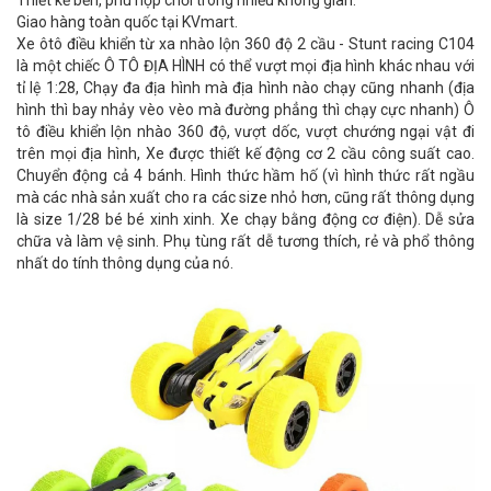
Thiết kế bền, phù hợp chơi trong nhiều không gian.
Giao hàng toàn quốc tại KVmart.
Xe ôtô điều khiển từ xa nhào lộn 360 độ 2 cầu - Stunt racing C104
là một chiếc Ô TÔ ĐỊA HÌNH có thể vượt mọi địa hình khác nhau với
tỉ lệ 1:28, Chạy đa địa hình mà địa hình nào chạy cũng nhanh (địa
hình thì bay nhảy vèo vèo mà đường phẳng thì chạy cực nhanh)
Ô
tô điều khiển lộn nhào 360 độ, vượt dốc, vượt chướng ngại vật đi
trên mọi địa hình,
Xe được thiết kế động cơ 2 cầu công suất cao.
Chuyển động cả 4 bánh
.
Hình thức hầm hố (vì hình thức rất ngầu
mà các nhà sản xuất cho ra các size nhỏ hơn, cũng rất thông dụng
là size 1/28 bé bé xinh xinh. Xe chạy bằng động cơ điện). Dễ sửa
chữa và làm vệ sinh. Phụ tùng rất dễ tương thích, rẻ và phổ thông
nhất do tính thông dụng của nó.