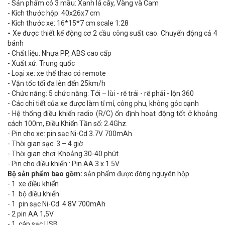
- Sản phẩm có 3 mầu: Xanh lá cây, Vàng và Cam
- Kích thước hộp: 40x26x7 cm
- Kích thước xe: 16*15*7 cm scale 1:28
-
Xe được thiết kế động cơ 2 cầu công suất cao. Chuyển động cả 4
bánh
- Chất liệu: Nhựa PP, ABS cao cấp
- Xuất xứ: Trung quốc
- Loại xe: xe thể thao có remote
- Vận tốc tối đa lên đến 25km/h
- Chức năng: 5 chức năng: Tới – lùi - rẽ trái - rẽ phải - lộn 360
- Các chi tiết của xe được làm tỉ mỉ, công phu, không góc cạnh
- Hệ thống điều khiển radio (R/C) ổn định hoạt động tốt ở khoảng
cách 100m, Điều Khiển Tần số: 2.4Ghz.
- Pin cho xe: pin sạc Ni-Cd 3.7V 700mAh
- Thời gian sạc: 3 – 4 giờ
- Thời gian chơi: Khoảng 30-40 phút
- Pin cho điều khiển : Pin AA 3 x 1.5V
Bộ sản phẩm bao gồm:
sản phẩm được đóng nguyên hộp
- 1 xe điều khiển
- 1 bộ điều khiển
- 1 pin sạc Ni-Cd 4.8V 700mAh
- 2 pin AA 1,5V
- 1 cáp sạc USB