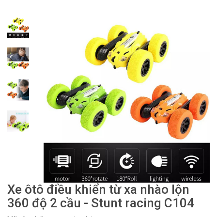
Xe ôtô điều khiển từ xa nhào lộn
360 độ 2 cầu - Stunt racing C104