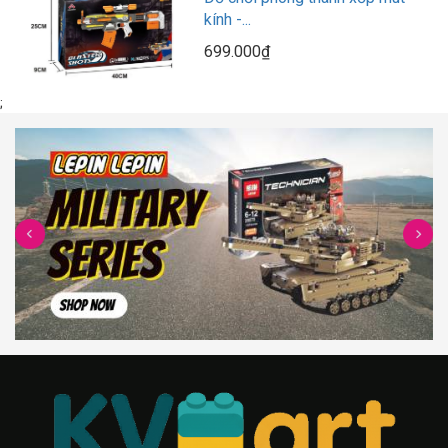
kính -...
699.000₫
;