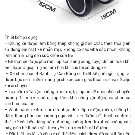
Thiết kế tiện dụng:
– Khung xe được làm bằng thép không gỉ bền chắc theo thời gian
sử dụng. Bề mặt xe nhẵn mịn, không có các viba sắc nhọn, không
làm ảnh hưởng đến sức khỏe của trẻ.
– Bề mặt xe được phủ một lớp sơn sáng bóng, tuyệt đối an toàn khi
bé tiếp xúc, giúp mẹ an tâm hơn khi cho bé xử dụng xe.
– Xe chòi chân 4 Bánh Tự Cân Bằng có thiết kế ghế ngồi rộng rãi
được bọc nêm mềm mang lại cho bé cảm giác thoải mái và dễ chịu
khi di chuyển.
– Tay cầm vừa vặn chống trơn trượt, giúp bé dễ dàng điều chuyển
hướng đi theo ý muốn, giúp tăng khả năng vận động và phản xạ
linh hoạt của bé.
– Vành bánh xe được làm từ nhựa đúc, lốp xe đặc, mềm, chống bị
đâm thủng bởi các chướng ngại vật trên đường đi, bánh xe được
thiết kế với kiểu dáng bám đường, chống trơn trượt và chống xóc
nảy, giúp bé thoải mái di chuyển trên mọi bề mặt đường.
– Đặc biệt tay lái và yên xe có thể điều chỉnh được độ cao/thấp nên