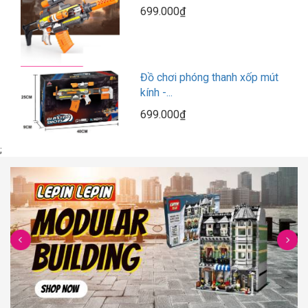
699.000₫
Đồ chơi phóng thanh xốp mút
kính -...
699.000₫
;