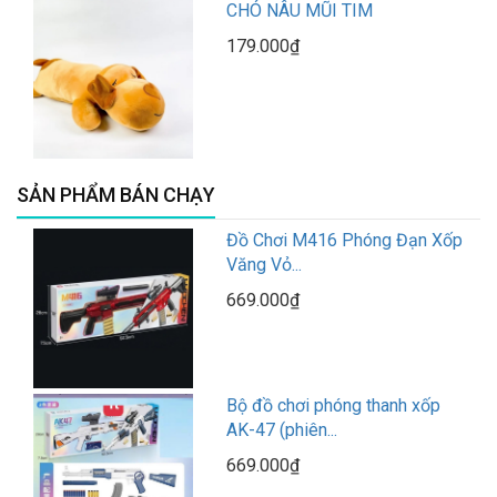
CHÓ NÂU MŨI TIM
179.000₫
SẢN PHẨM BÁN CHẠY
Đồ Chơi M416 Phóng Đạn Xốp
Văng Vỏ...
669.000₫
Bộ đồ chơi phóng thanh xốp
AK-47 (phiên...
669.000₫