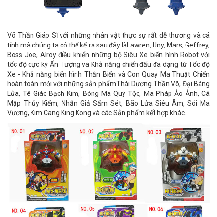
Võ Thần Giáp Sĩ với những nhân vật thực sự rất dễ thương và cá
tính mà chúng ta có thể kể ra sau đây làLawren, Uny, Mars, Geffrey,
Boss Joe, Alroy điều khiển những bộ Siêu Xe biến hình Robot với
tốc độ cực kỳ Ấn Tượng và Khả năng chiến đấu đa dạng từ Tốc độ
Xe - Khả năng biến hình Thần Biến và Con Quay Ma Thuật Chiến
hoàn toàn mới với những sản phẩmThái Dương Thần Võ, Đại Bàng
Lửa, Tê Giác Bạch Kim, Bóng Ma Quý Tộc, Ma Pháp Ảo Ảnh, Cá
Mập Thủy Kiếm, Nhẫn Giả Sấm Sét, Bão Lửa Siêu Âm, Sói Ma
Vương, Kim Cang King Kong và các Sản phẩm kết hợp khác.