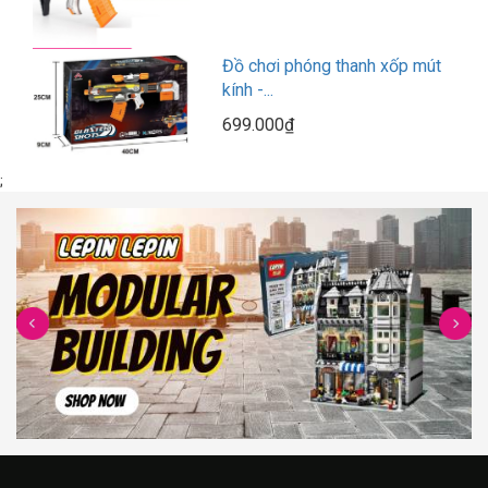
Đồ chơi phóng thanh xốp mút
kính -...
699.000₫
;