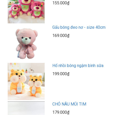
155.000₫
Gấu bông đeo nơ - size 40cm
169.000₫
Hổ nhồi bông ngậm bình sữa
199.000₫
CHÓ NÂU MŨI TIM
179.000₫