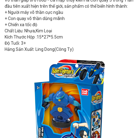
Võ thần giáp sĩ 6106B - Cá mập thủy kiếm là Con quay 3 trong 1 lần
đầu tiên xuất hiện trên thế giới, sản phẩm có thể biến hình thành:
+ Người máy võ thần cực ngầu
+ Con quay võ thần dũng mãnh
+ Chiến xa tốc độ
Chất Liệu: Nhựa,Kim Loại
Kích Thước Hộp :15*27*5.5cm
Độ Tuổi: 3+
Hảng Sản Xuất: Ling Dong(Công Ty)