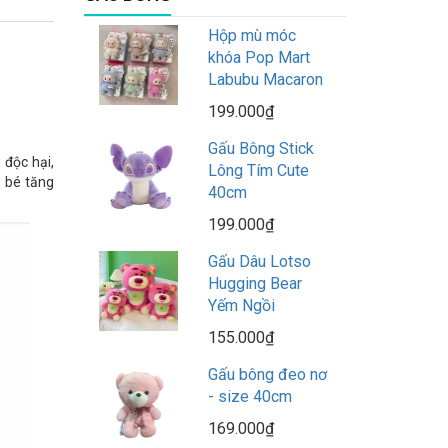
Hộp mù móc
khóa Pop Mart
Labubu Macaron
199.000₫
Gấu Bông Stick
 độc hại,
Lông Tím Cute
p bé tăng
40cm
199.000₫
Gấu Dâu Lotso
Hugging Bear
Yếm Ngồi
155.000₫
Gấu bông đeo nơ
- size 40cm
169.000₫