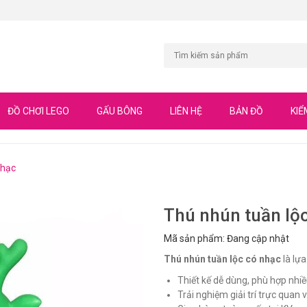
ĐỒ CHƠI LEGO
GẤU BÔNG
LIÊN HỆ
BẢN ĐỒ
KIỂ
nhạc
Thú nhún tuần lộ
Mã sản phẩm: Đang cập nhật
Thú nhún tuần lộc có nhạc
là lựa
Thiết kế dễ dùng, phù hợp nhiề
Trải nghiệm giải trí trực quan và