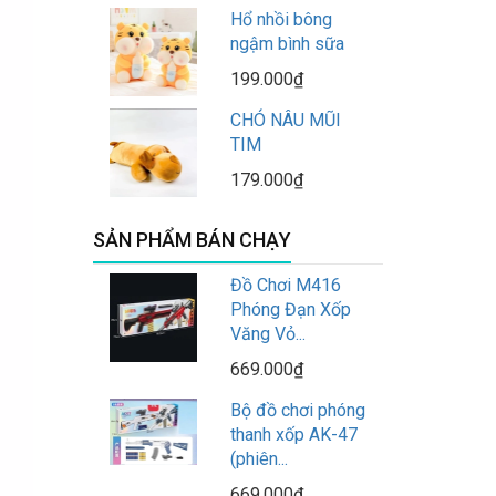
Hổ nhồi bông
ngậm bình sữa
199.000₫
CHÓ NÂU MŨI
TIM
179.000₫
SẢN PHẨM BÁN CHẠY
Đồ Chơi M416
Phóng Đạn Xốp
Văng Vỏ...
669.000₫
Bộ đồ chơi phóng
thanh xốp AK-47
(phiên...
669.000₫