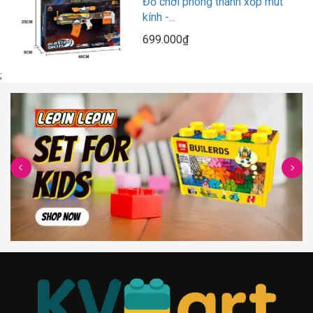
Đồ chơi phóng thanh xốp mút
kính -...
699.000₫
;